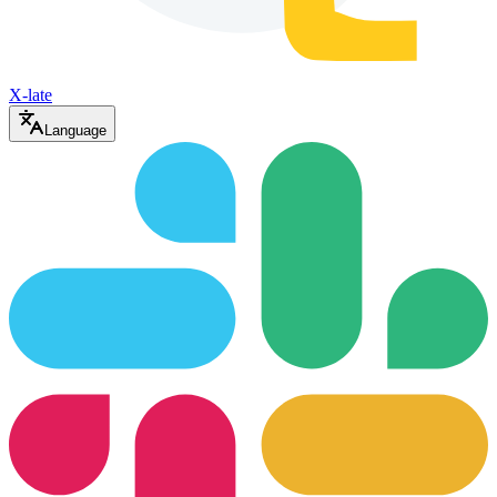
X-late
Language