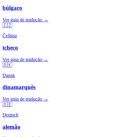
búlgaro
Ver guia de tradução →
🇨🇿
Čeština
tcheco
Ver guia de tradução →
🇩🇰
Dansk
dinamarquês
Ver guia de tradução →
🇩🇪
Deutsch
alemão