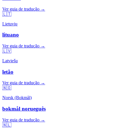
Ver guia de tradução →
🇱🇹
Lietuvių
lituano
Ver guia de tradução →
🇱🇻
Latviešu
letão
Ver guia de tradução →
🇳🇴
Norsk (Bokmål)
bokmål norueguês
Ver guia de tradução →
🇳🇱