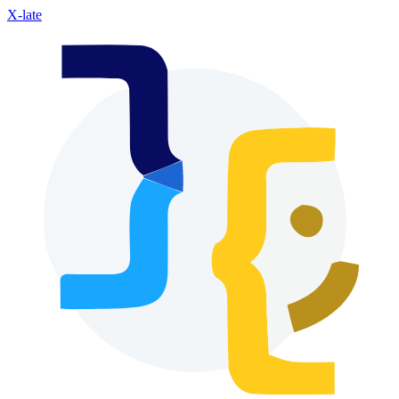
X-late