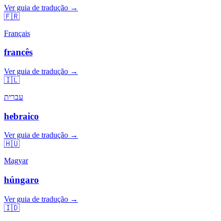
Ver guia de tradução →
🇫🇷
Français
francês
Ver guia de tradução →
🇮🇱
עברית
hebraico
Ver guia de tradução →
🇭🇺
Magyar
húngaro
Ver guia de tradução →
🇮🇩