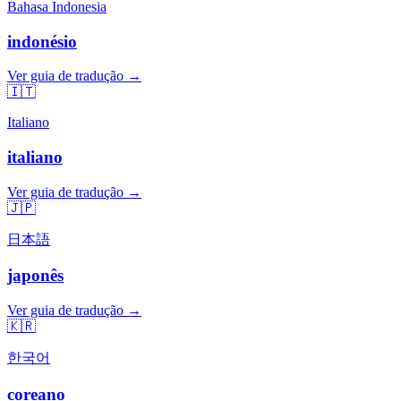
Bahasa Indonesia
indonésio
Ver guia de tradução →
🇮🇹
Italiano
italiano
Ver guia de tradução →
🇯🇵
日本語
japonês
Ver guia de tradução →
🇰🇷
한국어
coreano