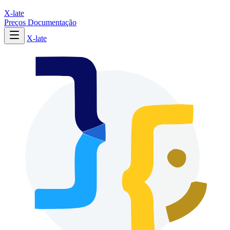
X-late
Preços
Documentação
X-late