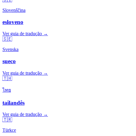
Slovenščina
esloveno
Ver guia de tradução →
🇸🇪
Svenska
sueco
Ver guia de tradução →
🇹🇭
ไทย
tailandês
Ver guia de tradução →
🇹🇷
Türkçe