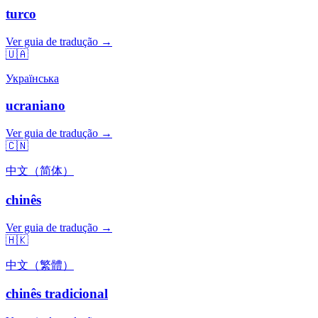
turco
Ver guia de tradução →
🇺🇦
Українська
ucraniano
Ver guia de tradução →
🇨🇳
中文（简体）
chinês
Ver guia de tradução →
🇭🇰
中文（繁體）
chinês tradicional