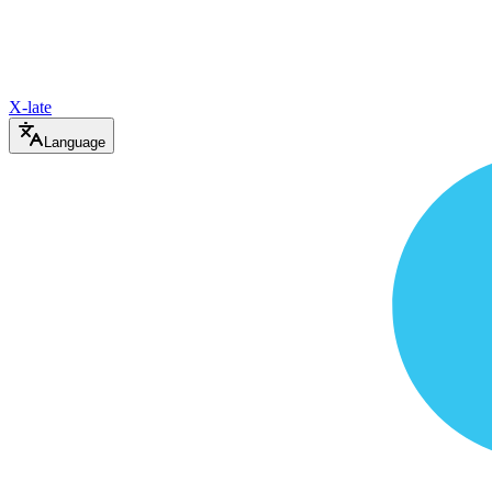
X-late
Language