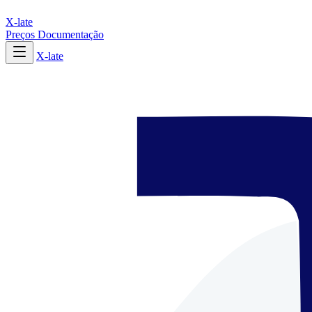
X-late
Preços
Documentação
X-late