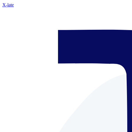
X-late