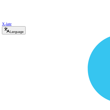
X-late
Language