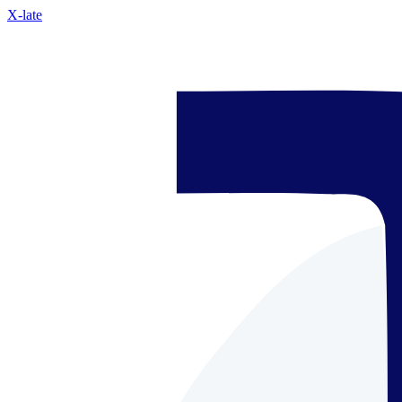
X-late