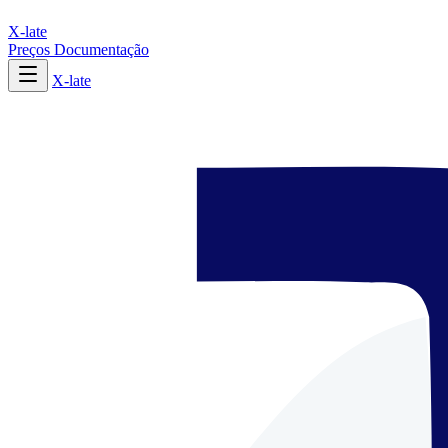
X-late
Preços
Documentação
X-late