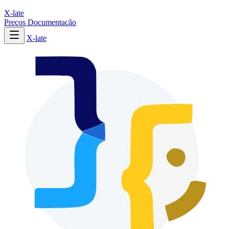
X-late
Preços
Documentação
X-late