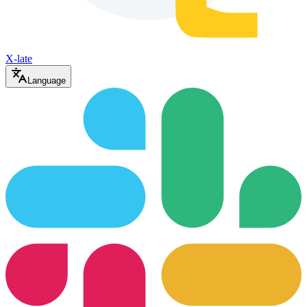
X-late
Language