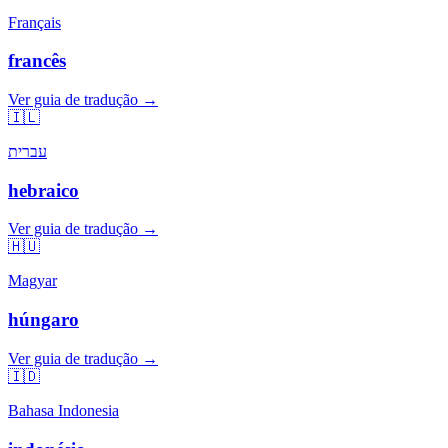
Français
francês
Ver guia de tradução →
🇮🇱
עברית
hebraico
Ver guia de tradução →
🇭🇺
Magyar
húngaro
Ver guia de tradução →
🇮🇩
Bahasa Indonesia