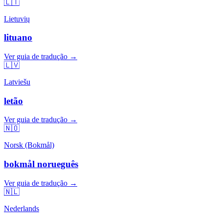
🇱🇹
Lietuvių
lituano
Ver guia de tradução →
🇱🇻
Latviešu
letão
Ver guia de tradução →
🇳🇴
Norsk (Bokmål)
bokmål norueguês
Ver guia de tradução →
🇳🇱
Nederlands