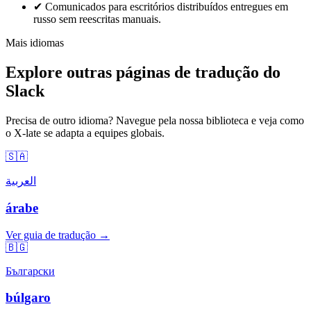
✔
Comunicados para escritórios distribuídos entregues em
russo sem reescritas manuais.
Mais idiomas
Explore outras páginas de tradução do
Slack
Precisa de outro idioma? Navegue pela nossa biblioteca e veja como
o X-late se adapta a equipes globais.
🇸🇦
العربية
árabe
Ver guia de tradução →
🇧🇬
Български
búlgaro