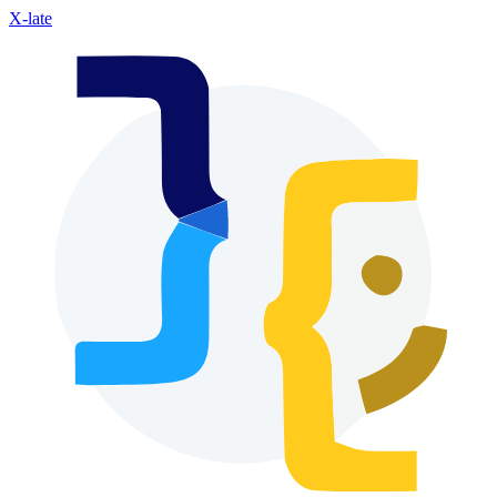
X-late