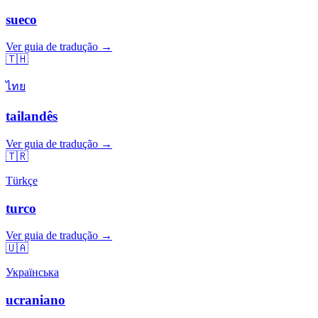
sueco
Ver guia de tradução →
🇹🇭
ไทย
tailandês
Ver guia de tradução →
🇹🇷
Türkçe
turco
Ver guia de tradução →
🇺🇦
Українська
ucraniano