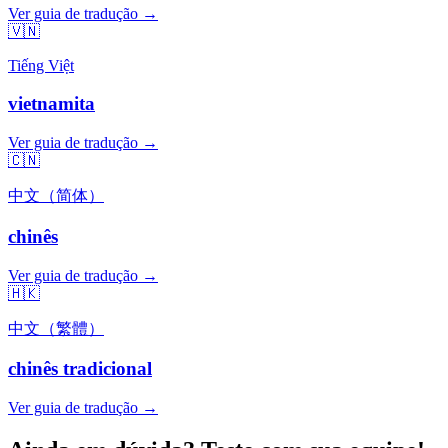
Ver guia de tradução →
🇻🇳
Tiếng Việt
vietnamita
Ver guia de tradução →
🇨🇳
中文（简体）
chinês
Ver guia de tradução →
🇭🇰
中文（繁體）
chinês tradicional
Ver guia de tradução →