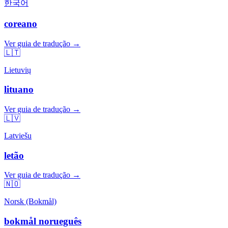
한국어
coreano
Ver guia de tradução →
🇱🇹
Lietuvių
lituano
Ver guia de tradução →
🇱🇻
Latviešu
letão
Ver guia de tradução →
🇳🇴
Norsk (Bokmål)
bokmål norueguês