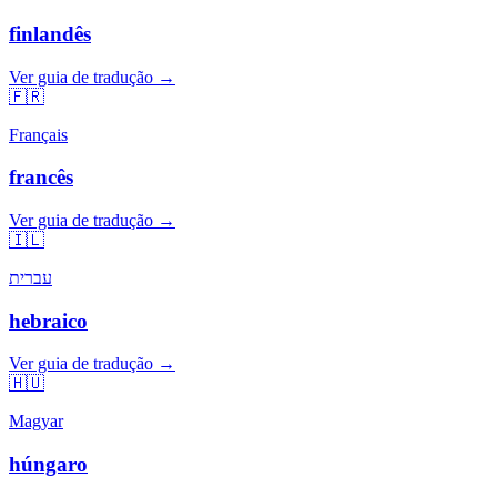
finlandês
Ver guia de tradução →
🇫🇷
Français
francês
Ver guia de tradução →
🇮🇱
עברית
hebraico
Ver guia de tradução →
🇭🇺
Magyar
húngaro