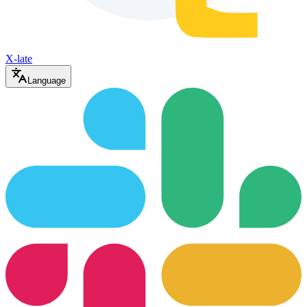
X-late
Language