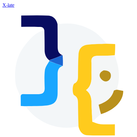
X-late