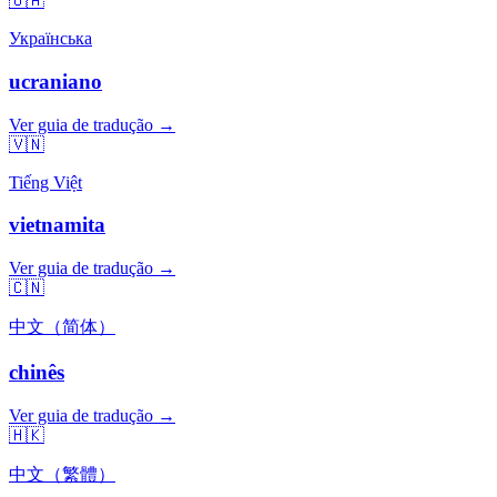
🇺🇦
Українська
ucraniano
Ver guia de tradução →
🇻🇳
Tiếng Việt
vietnamita
Ver guia de tradução →
🇨🇳
中文（简体）
chinês
Ver guia de tradução →
🇭🇰
中文（繁體）