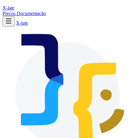
X-late
Preços
Documentação
X-late