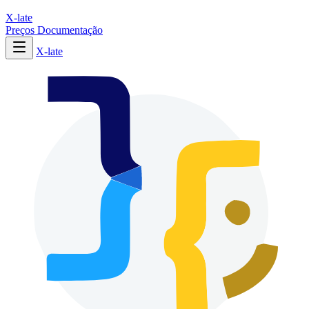
X-late
Preços
Documentação
X-late