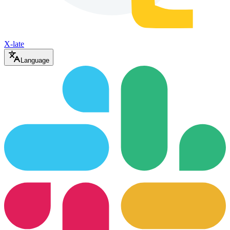
X-late
Language