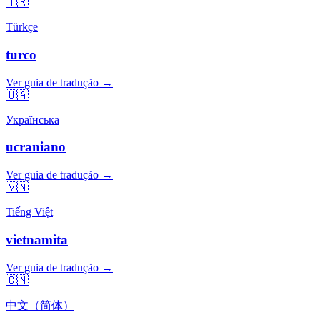
🇹🇷
Türkçe
turco
Ver guia de tradução →
🇺🇦
Українська
ucraniano
Ver guia de tradução →
🇻🇳
Tiếng Việt
vietnamita
Ver guia de tradução →
🇨🇳
中文（简体）