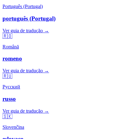
Português (Portugal)
português (Portugal)
Ver guia de tradução →
🇷🇴
Română
romeno
Ver guia de tradução →
🇷🇺
Русский
russo
Ver guia de tradução →
🇸🇰
Slovenčina
eslovaco