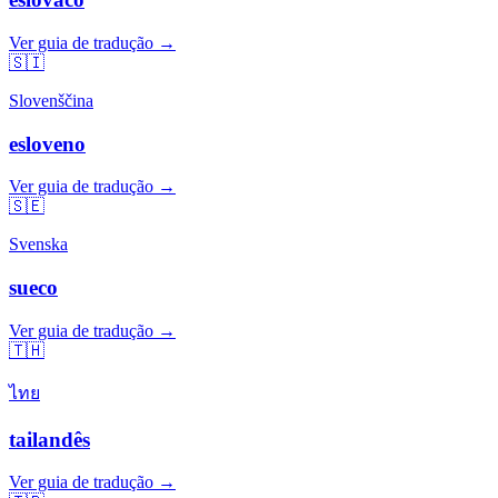
Ver guia de tradução →
🇸🇮
Slovenščina
esloveno
Ver guia de tradução →
🇸🇪
Svenska
sueco
Ver guia de tradução →
🇹🇭
ไทย
tailandês
Ver guia de tradução →