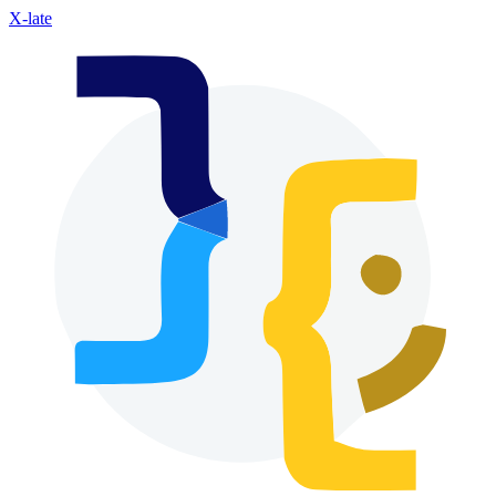
X-late