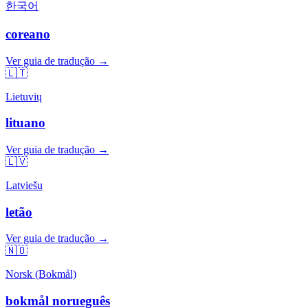
한국어
coreano
Ver guia de tradução →
🇱🇹
Lietuvių
lituano
Ver guia de tradução →
🇱🇻
Latviešu
letão
Ver guia de tradução →
🇳🇴
Norsk (Bokmål)
bokmål norueguês