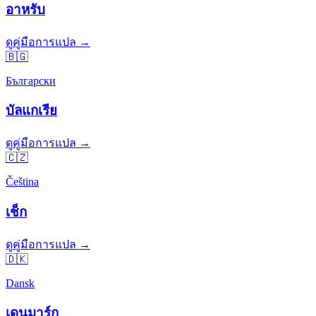
อาหรับ
ดูคู่มือการแปล →
🇧🇬
Български
บัลแกเรีย
ดูคู่มือการแปล →
🇨🇿
Čeština
เช็ก
ดูคู่มือการแปล →
🇩🇰
Dansk
เดนมาร์ก