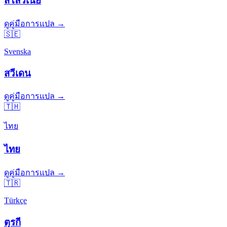
สโลวีเนีย
ดูคู่มือการแปล →
🇸🇪
Svenska
สวีเดน
ดูคู่มือการแปล →
🇹🇭
ไทย
ไทย
ดูคู่มือการแปล →
🇹🇷
Türkçe
ตุรกี