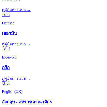
ดูคู่มือการแปล →
🇩🇪
Deutsch
เยอรมัน
ดูคู่มือการแปล →
🇬🇷
Ελληνικά
กรีก
ดูคู่มือการแปล →
🇬🇧
English (UK)
อังกฤษ - สหราชอาณาจักร