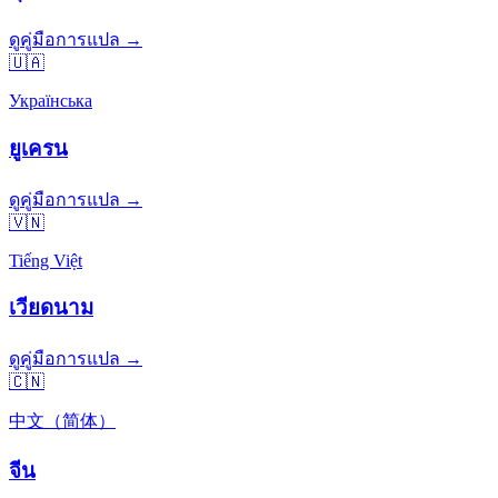
ดูคู่มือการแปล →
🇺🇦
Українська
ยูเครน
ดูคู่มือการแปล →
🇻🇳
Tiếng Việt
เวียดนาม
ดูคู่มือการแปล →
🇨🇳
中文（简体）
จีน