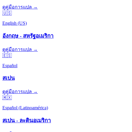
ดูคู่มือการแปล →
🇺🇸
English (US)
อังกฤษ - สหรัฐอเมริกา
ดูคู่มือการแปล →
🇪🇸
Español
สเปน
ดูคู่มือการแปล →
🇲🇽
Español (Latinoamérica)
สเปน - ละตินอเมริกา