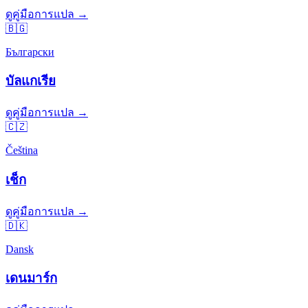
ดูคู่มือการแปล →
🇧🇬
Български
บัลแกเรีย
ดูคู่มือการแปล →
🇨🇿
Čeština
เช็ก
ดูคู่มือการแปล →
🇩🇰
Dansk
เดนมาร์ก