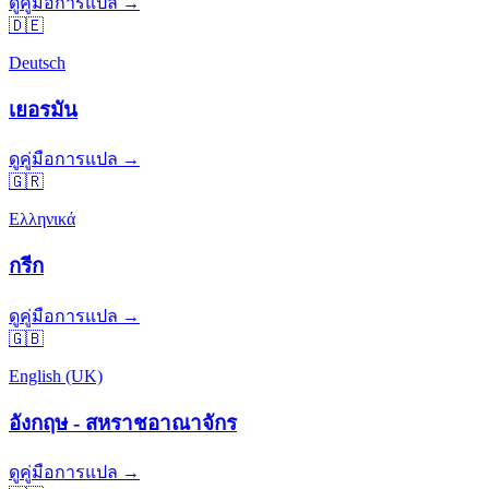
ดูคู่มือการแปล →
🇩🇪
Deutsch
เยอรมัน
ดูคู่มือการแปล →
🇬🇷
Ελληνικά
กรีก
ดูคู่มือการแปล →
🇬🇧
English (UK)
อังกฤษ - สหราชอาณาจักร
ดูคู่มือการแปล →