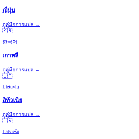
ญี่ปุ่น
ดูคู่มือการแปล →
🇰🇷
한국어
เกาหลี
ดูคู่มือการแปล →
🇱🇹
Lietuvių
ลิทัวเนีย
ดูคู่มือการแปล →
🇱🇻
Latviešu