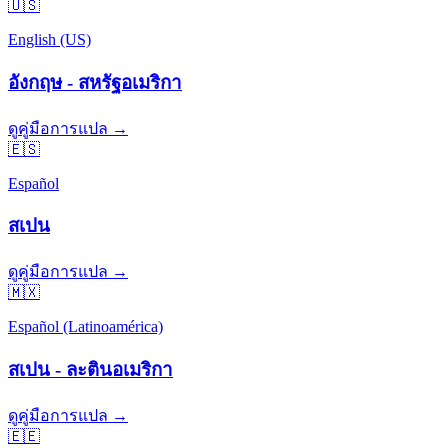
🇺🇸
English (US)
อังกฤษ - สหรัฐอเมริกา
ดูคู่มือการแปล →
🇪🇸
Español
สเปน
ดูคู่มือการแปล →
🇲🇽
Español (Latinoamérica)
สเปน - ละตินอเมริกา
ดูคู่มือการแปล →
🇪🇪