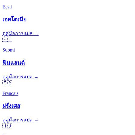
Eesti
เอสโตเนีย
ดูคู่มือการแปล →
🇫🇮
Suomi
ฟินแลนด์
ดูคู่มือการแปล →
🇫🇷
Français
ฝรั่งเศส
ดูคู่มือการแปล →
🇭🇺