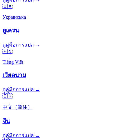
🇺🇦
Українська
ยูเครน
ดูคู่มือการแปล →
🇻🇳
Tiếng Việt
เวียดนาม
ดูคู่มือการแปล →
🇨🇳
中文（简体）
จีน
ดูคู่มือการแปล →