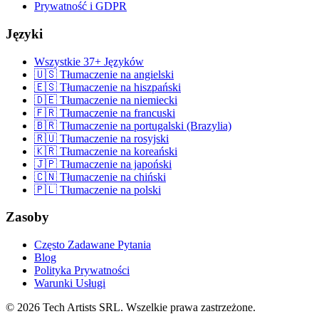
Prywatność i GDPR
Języki
Wszystkie 37+ Języków
🇺🇸 Tłumaczenie na angielski
🇪🇸 Tłumaczenie na hiszpański
🇩🇪 Tłumaczenie na niemiecki
🇫🇷 Tłumaczenie na francuski
🇧🇷 Tłumaczenie na portugalski (Brazylia)
🇷🇺 Tłumaczenie na rosyjski
🇰🇷 Tłumaczenie na koreański
🇯🇵 Tłumaczenie na japoński
🇨🇳 Tłumaczenie na chiński
🇵🇱 Tłumaczenie na polski
Zasoby
Często Zadawane Pytania
Blog
Polityka Prywatności
Warunki Usługi
© 2026 Tech Artists SRL. Wszelkie prawa zastrzeżone.