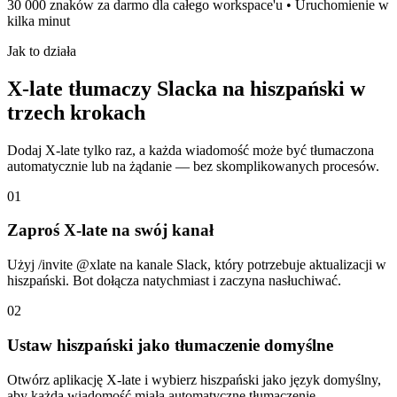
30 000 znaków za darmo dla całego workspace'u • Uruchomienie w
kilka minut
Jak to działa
X-late tłumaczy Slacka na hiszpański w
trzech krokach
Dodaj X-late tylko raz, a każda wiadomość może być tłumaczona
automatycznie lub na żądanie — bez skomplikowanych procesów.
01
Zaproś X-late na swój kanał
Użyj /invite @xlate na kanale Slack, który potrzebuje aktualizacji w
hiszpański. Bot dołącza natychmiast i zaczyna nasłuchiwać.
02
Ustaw hiszpański jako tłumaczenie domyślne
Otwórz aplikację X-late i wybierz hiszpański jako język domyślny,
aby każda wiadomość miała automatyczne tłumaczenie.