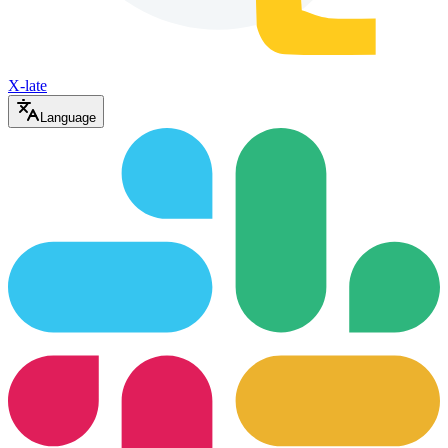
X-late
Language