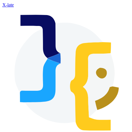
X-late