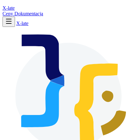
X-late
Ceny
Dokumentacja
X-late