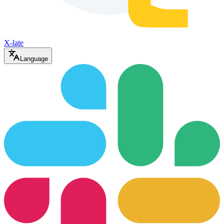
X-late
Language