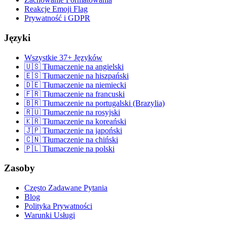
Reakcje Emoji Flag
Prywatność i GDPR
Języki
Wszystkie 37+ Języków
🇺🇸 Tłumaczenie na angielski
🇪🇸 Tłumaczenie na hiszpański
🇩🇪 Tłumaczenie na niemiecki
🇫🇷 Tłumaczenie na francuski
🇧🇷 Tłumaczenie na portugalski (Brazylia)
🇷🇺 Tłumaczenie na rosyjski
🇰🇷 Tłumaczenie na koreański
🇯🇵 Tłumaczenie na japoński
🇨🇳 Tłumaczenie na chiński
🇵🇱 Tłumaczenie na polski
Zasoby
Często Zadawane Pytania
Blog
Polityka Prywatności
Warunki Usługi