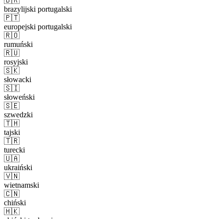
🇧🇷
brazylijski portugalski
🇵🇹
europejski portugalski
🇷🇴
rumuński
🇷🇺
rosyjski
🇸🇰
słowacki
🇸🇮
słoweński
🇸🇪
szwedzki
🇹🇭
tajski
🇹🇷
turecki
🇺🇦
ukraiński
🇻🇳
wietnamski
🇨🇳
chiński
🇭🇰