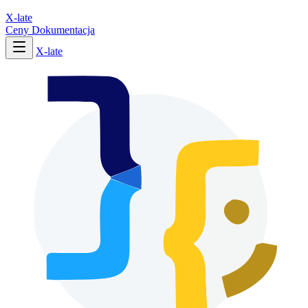
X-late
Ceny
Dokumentacja
X-late