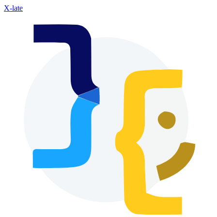
X-late