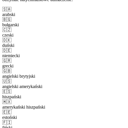
🇸🇦
arabski
🇧🇬
bułgarski
🇨🇿
czeski
🇩🇰
duński
🇩🇪
niemiecki
🇬🇷
grecki
🇬🇧
angielski brytyjski
🇺🇸
angielski amerykański
🇪🇸
hiszpański
🇲🇽
amerykański hiszpański
🇪🇪
estoński
🇫🇮
fiński