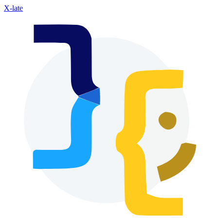
X-late