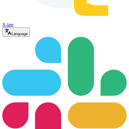
X-late
Language