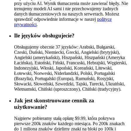
przy użyciu AI. Wynik tłumaczenia może zawierać błędy. Nie
trenujemy modeli AI sami i nie przechowujemy żadnych
danych tłumaczeniowych na naszych serwerach. Możesz
sprawdzić odpowiednie informacje w naszej
polityce
prywatności
.
Ile języków obsługujecie?
Obsługujemy obecnie 37 języków: Arabski, Bułgarski,
Czeski, Duński, Niemiecki, Grecki, Angielski (brytyjski),
Angielski (amerykański), Hiszpański, Hiszpański (Ameryka
Łacińska), Estoński, Fiński, Francuski, Hebrajski, Węgierski,
Indonezyjski, Włoski, Japoński, Koreański, Litewski,
Łotewski, Norweski, Niderlandzki, Polski, Portugalski
(Brazylia), Portugalski (Europa), Rumuński, Rosyjski,
Słowacki, Słoweński, Szwedzki, Tajski, Turecki, Ukraiński,
Wietnamski, Chiński (uproszczony), Chiński (tradycyjny).
Jak jest skonstruowane cennik za
użytkowanie?
Najpierw pobieramy stałą opłatę $9.99, która pokrywa
pierwsze 200k znaków każdego miesiąca. Po 200k znakach
do 1 miliona znaków dzielimy znaki na bloki po 100k i