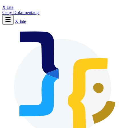
X-late
Ceny
Dokumentacja
X-late