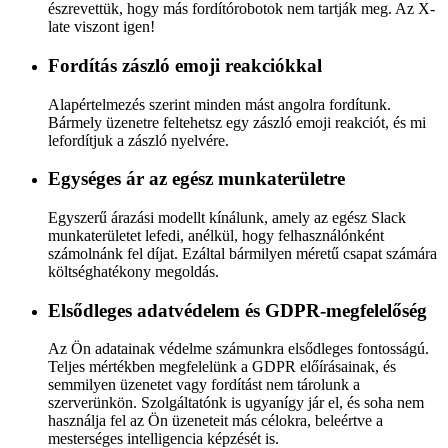
észrevettük, hogy más fordítórobotok nem tartják meg. Az X-
late viszont igen!
Fordítás zászló emoji reakciókkal
Alapértelmezés szerint minden mást angolra fordítunk.
Bármely üzenetre feltehetsz egy zászló emoji reakciót, és mi
lefordítjuk a zászló nyelvére.
Egységes ár az egész munkaterületre
Egyszerű árazási modellt kínálunk, amely az egész Slack
munkaterületet lefedi, anélkül, hogy felhasználónként
számolnánk fel díjat. Ezáltal bármilyen méretű csapat számára
költséghatékony megoldás.
Elsődleges adatvédelem és GDPR-megfelelőség
Az Ön adatainak védelme számunkra elsődleges fontosságú.
Teljes mértékben megfelelünk a GDPR előírásainak, és
semmilyen üzenetet vagy fordítást nem tárolunk a
szerverünkön. Szolgáltatónk is ugyanígy jár el, és soha nem
használja fel az Ön üzeneteit más célokra, beleértve a
mesterséges intelligencia képzését is.