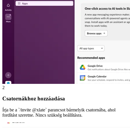
2
Csatornákhoz hozzáadása
Írja be a `/invite @xlate` parancsot bármelyik csatornába, ahol
fordítást szeretne. Nincs szükség beállításra.