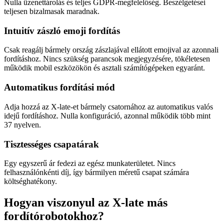
Nulla üzenettárolás és teljes GDPR-megfelelőség. Beszélgetései
teljesen bizalmasak maradnak.
Intuitív zászló emoji fordítás
Csak reagálj bármely ország zászlajával ellátott emojival az azonnali
fordításhoz. Nincs szükség parancsok megjegyzésére, tökéletesen
működik mobil eszközökön és asztali számítógépeken egyaránt.
Automatikus fordítási mód
Adja hozzá az X-late-et bármely csatornához az automatikus valós
idejű fordításhoz. Nulla konfiguráció, azonnal működik több mint
37 nyelven.
Tisztességes csapatárak
Egy egyszerű ár fedezi az egész munkaterületet. Nincs
felhasználónkénti díj, így bármilyen méretű csapat számára
költséghatékony.
Hogyan viszonyul az X-late más
fordítórobotokhoz?