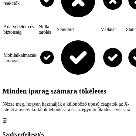
reakciók
Adatvédelem és
Nulla
Standard
Vállalat
Stan
biztonság
tárolás
Mobilalkalmazás-
támogatás
Minden iparág számára tökéletes
Nézze meg, hogyan használják a különböző típusú csapatok az X-
late-et a nyelvi korlátok lebontására és az együttműködés javítására.
💻
Szoftverfejlesztés