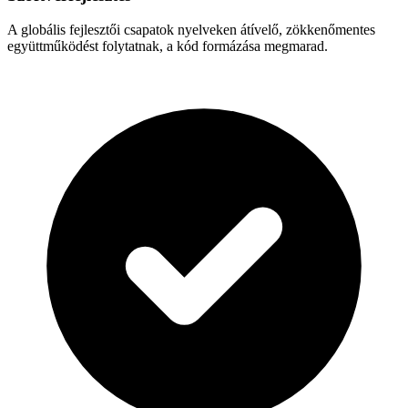
A globális fejlesztői csapatok nyelveken átívelő, zökkenőmentes
együttműködést folytatnak, a kód formázása megmarad.