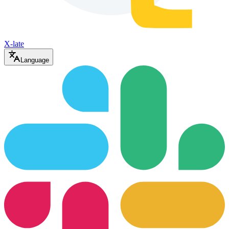
X-late
Language