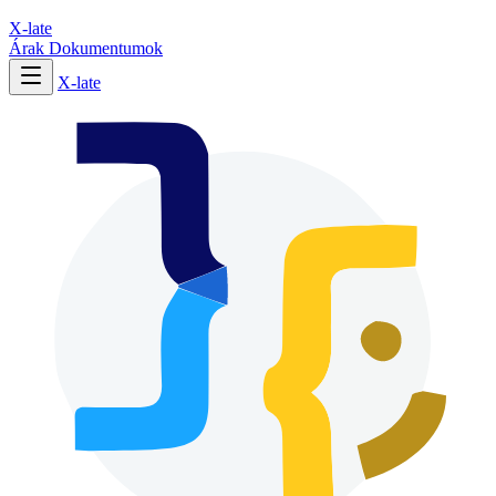
X-late
Árak
Dokumentumok
X-late