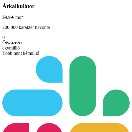
Árkalkulátor
$
9.99
/ mo*
200,000 karakter havonta
0
Ötszázezer
egymillió
Több mint kétmillió