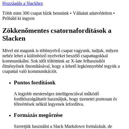
Hozzáadás a Slackhez
Több mint 300 csapat bízik bennünk • Vállalati adatvédelem •
Próbáld ki ingyen
Zökkenőmentes
csatornafordítások a
Slacken
Mivel mi magunk is többnyelvű csapat vagyunk, tudjuk, milyen
nehéz lehet a különböző nyelveket beszélő csapattagokkal
kommunikálni. Sok időt töltöttünk az X-late felhasználói
élményének finomításával, hogy a lehető legkönnyebbé tegyük a
csapattal való kommunikációt.
Pontos fordítások
A legjobb mesterséges intelligenciával működő
fordítószolgáltatót használjuk, hogy üzenetei pontosan és
félreértések nélkül legyenek lefordítva.
Formázás megőrzése
Szeretjük használni a Slack Markdown formázását, de