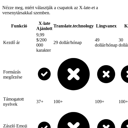
Nézze meg, miért választják a csapatok az X-late-et a
versenytársakkal szemben.
X-late
Funkció
Translate.technology
Lingvanex
K
Ajánlott
9,99
$/200
49
30
Kezdő ár
29 dollár/hónap
000
dollár/hónap
dollá
karakter
Formázás
megőrzése
Támogatott
37+
100+
109+
100+
nyelvek
Zászló Emoji