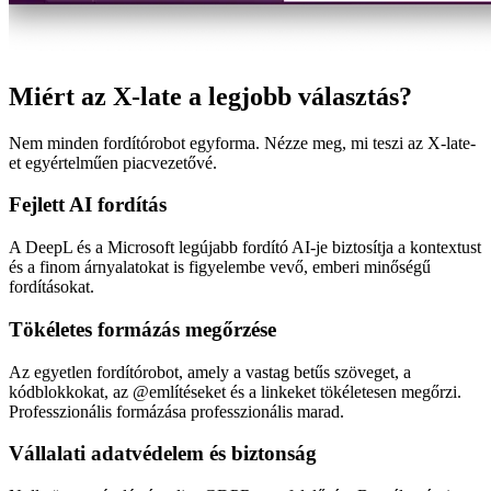
Miért az X-late a legjobb választás?
Nem minden fordítórobot egyforma. Nézze meg, mi teszi az X-late-
et egyértelműen piacvezetővé.
Fejlett AI fordítás
A DeepL és a Microsoft legújabb fordító AI-je biztosítja a kontextust
és a finom árnyalatokat is figyelembe vevő, emberi minőségű
fordításokat.
Tökéletes formázás megőrzése
Az egyetlen fordítórobot, amely a vastag betűs szöveget, a
kódblokkokat, az @említéseket és a linkeket tökéletesen megőrzi.
Professzionális formázása professzionális marad.
Vállalati adatvédelem és biztonság