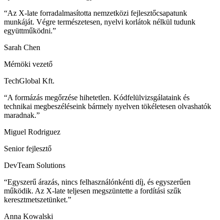
“Az X-late forradalmasította nemzetközi fejlesztőcsapatunk
munkáját. Végre természetesen, nyelvi korlátok nélkül tudunk
együttműködni.”
Sarah Chen
Mérnöki vezető
TechGlobal Kft.
“A formázás megőrzése hihetetlen. Kódfelülvizsgálataink és
technikai megbeszéléseink bármely nyelven tökéletesen olvashatók
maradnak.”
Miguel Rodriguez
Senior fejlesztő
DevTeam Solutions
“Egyszerű árazás, nincs felhasználónkénti díj, és egyszerűen
működik. Az X-late teljesen megszüntette a fordítási szűk
keresztmetszetünket.”
Anna Kowalski