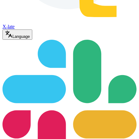
X-late
Language