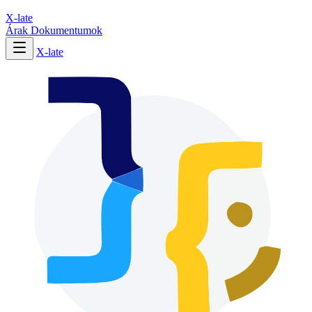
X-late
Árak
Dokumentumok
X-late