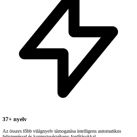
37+ nyelv
Az összes főbb világnyelv támogatása intelligens automatikus
felismeréssel és kontextusérzékeny fordításokkal.