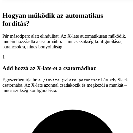
Hogyan működik az automatikus
fordítás?
Pár másodperc alatt elindulhat. Az X-late automatikusan működik,
miután hozzáadta a csatornáihoz – nincs szükség konfigurálásra,
parancsokra, nincs bonyolultság.
1
Add hozzá az X-late-et a csatornádhoz
Egyszerűen írja be
bármely Slack
a /invite @xlate parancsot
csatornába. Az X-late azonnal csatlakozik és megkezdi a munkát –
nincs szükség konfigurálásra.