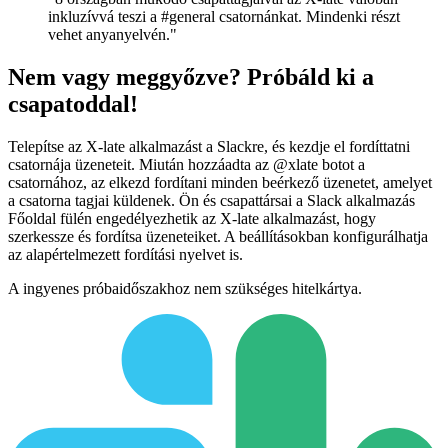
inkluzívvá teszi a #general csatornánkat. Mindenki részt
vehet anyanyelvén."
Nem vagy meggyőzve? Próbáld ki a
csapatoddal!
Telepítse az X-late alkalmazást a Slackre, és kezdje el fordíttatni
csatornája üzeneteit. Miután hozzáadta az @xlate botot a
csatornához, az elkezd fordítani minden beérkező üzenetet, amelyet
a csatorna tagjai küldenek. Ön és csapattársai a Slack alkalmazás
Főoldal fülén engedélyezhetik az X-late alkalmazást, hogy
szerkessze és fordítsa üzeneteiket. A beállításokban konfigurálhatja
az alapértelmezett fordítási nyelvet is.
A ingyenes próbaidőszakhoz nem szükséges hitelkártya.