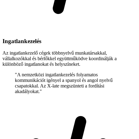
Ingatlankezelés
Az ingatlankezelő cégek többnyelvű munkatársakkal,
vállalkozókkal és bérlőkkel együttműködve koordinálják a
különböző ingatlanokat és helyszíneket.
"A nemzetközi ingatlankezelés folyamatos
kommunikációt igényel a spanyol és angol nyelvű
csapatokkal. Az X-late megszünteti a fordítási
akadályokat."