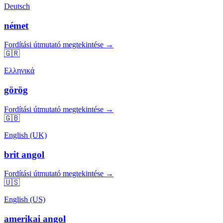
Deutsch
német
Fordítási útmutató megtekintése →
🇬🇷
Ελληνικά
görög
Fordítási útmutató megtekintése →
🇬🇧
English (UK)
brit angol
Fordítási útmutató megtekintése →
🇺🇸
English (US)
amerikai angol