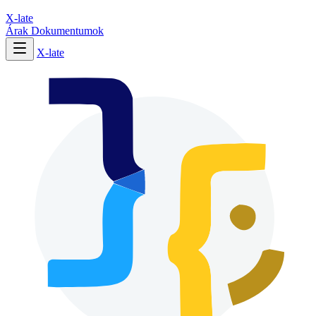
X-late
Árak
Dokumentumok
X-late