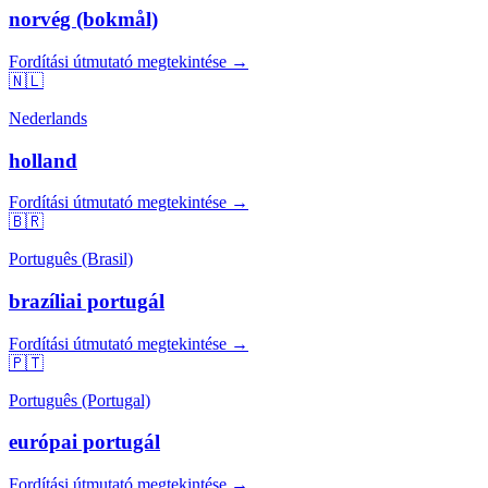
norvég (bokmål)
Fordítási útmutató megtekintése →
🇳🇱
Nederlands
holland
Fordítási útmutató megtekintése →
🇧🇷
Português (Brasil)
brazíliai portugál
Fordítási útmutató megtekintése →
🇵🇹
Português (Portugal)
európai portugál
Fordítási útmutató megtekintése →