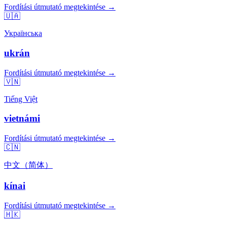
Fordítási útmutató megtekintése →
🇺🇦
Українська
ukrán
Fordítási útmutató megtekintése →
🇻🇳
Tiếng Việt
vietnámi
Fordítási útmutató megtekintése →
🇨🇳
中文（简体）
kínai
Fordítási útmutató megtekintése →
🇭🇰