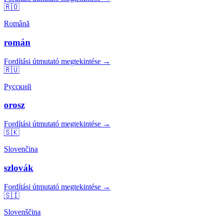
🇷🇴
Română
román
Fordítási útmutató megtekintése →
🇷🇺
Русский
orosz
Fordítási útmutató megtekintése →
🇸🇰
Slovenčina
szlovák
Fordítási útmutató megtekintése →
🇸🇮
Slovenščina