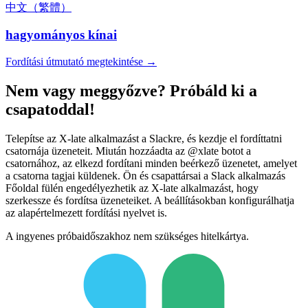
中文（繁體）
hagyományos kínai
Fordítási útmutató megtekintése →
Nem vagy meggyőzve? Próbáld ki a
csapatoddal!
Telepítse az X-late alkalmazást a Slackre, és kezdje el fordíttatni
csatornája üzeneteit. Miután hozzáadta az @xlate botot a
csatornához, az elkezd fordítani minden beérkező üzenetet, amelyet
a csatorna tagjai küldenek. Ön és csapattársai a Slack alkalmazás
Főoldal fülén engedélyezhetik az X-late alkalmazást, hogy
szerkessze és fordítsa üzeneteiket. A beállításokban konfigurálhatja
az alapértelmezett fordítási nyelvet is.
A ingyenes próbaidőszakhoz nem szükséges hitelkártya.