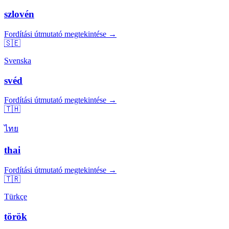
szlovén
Fordítási útmutató megtekintése →
🇸🇪
Svenska
svéd
Fordítási útmutató megtekintése →
🇹🇭
ไทย
thai
Fordítási útmutató megtekintése →
🇹🇷
Türkçe
török