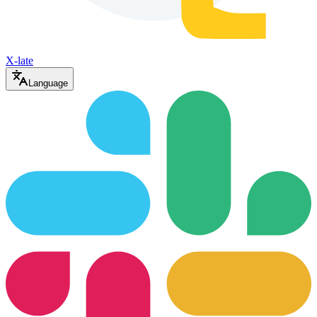
X-late
Language