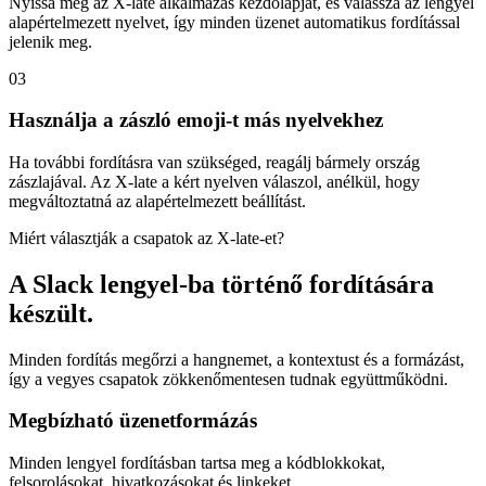
Nyissa meg az X-late alkalmazás kezdőlapját, és válassza az lengyel
alapértelmezett nyelvet, így minden üzenet automatikus fordítással
jelenik meg.
03
Használja a zászló emoji-t más nyelvekhez
Ha további fordításra van szükséged, reagálj bármely ország
zászlajával. Az X-late a kért nyelven válaszol, anélkül, hogy
megváltoztatná az alapértelmezett beállítást.
Miért választják a csapatok az X-late-et?
A Slack lengyel-ba történő fordítására
készült.
Minden fordítás megőrzi a hangnemet, a kontextust és a formázást,
így a vegyes csapatok zökkenőmentesen tudnak együttműködni.
Megbízható üzenetformázás
Minden lengyel fordításban tartsa meg a kódblokkokat,
felsorolásokat, hivatkozásokat és linkeket.