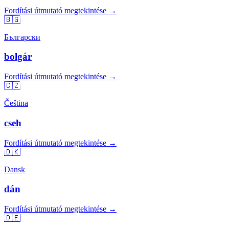
Fordítási útmutató megtekintése →
🇧🇬
Български
bolgár
Fordítási útmutató megtekintése →
🇨🇿
Čeština
cseh
Fordítási útmutató megtekintése →
🇩🇰
Dansk
dán
Fordítási útmutató megtekintése →
🇩🇪