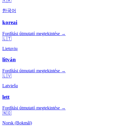
🇰🇷
한국어
koreai
Fordítási útmutató megtekintése →
🇱🇹
Lietuvių
litván
Fordítási útmutató megtekintése →
🇱🇻
Latviešu
lett
Fordítási útmutató megtekintése →
🇳🇴
Norsk (Bokmål)