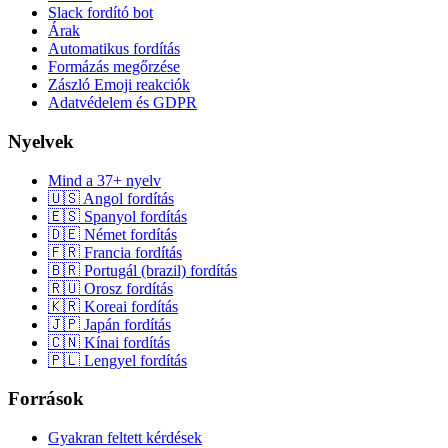
Slack fordító bot
Árak
Automatikus fordítás
Formázás megőrzése
Zászló Emoji reakciók
Adatvédelem és GDPR
Nyelvek
Mind a 37+ nyelv
🇺🇸 Angol fordítás
🇪🇸 Spanyol fordítás
🇩🇪 Német fordítás
🇫🇷 Francia fordítás
🇧🇷 Portugál (brazil) fordítás
🇷🇺 Orosz fordítás
🇰🇷 Koreai fordítás
🇯🇵 Japán fordítás
🇨🇳 Kínai fordítás
🇵🇱 Lengyel fordítás
Források
Gyakran feltett kérdések