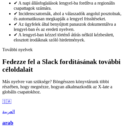
✔
A napi állásfoglalások lengyel-ba fordítva a regionális
csapattagok számára.
✔
Incidenscsatornák, ahol a válaszadók angolul posztolnak,
és automatikusan megkapják a lengyel frissítéseket.
✔
Az ügyfelek által benyújtott panaszok dokumentálva a
lengyel-ban és az eredeti nyelven.
✔
A lengyel-ban kézzel történő átírás nélkül kézbesített,
elosztott irodáknak szóló hirdetmények.
További nyelvek
Fedezze fel a Slack fordításának további
céloldalait
Más nyelvre van szüksége? Böngésszen könyvtárunk többi
részében, hogy megnézze, hogyan alkalmazkodik az X-late a
globális csapatokhoz.
🇸🇦
العربية
arab