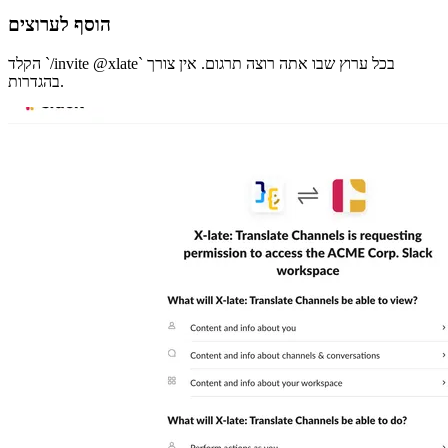
הוסף לערוצים
הקלד `/invite @xlate` בכל ערוץ שבו אתה רוצה תרגום. אין צורך
בהגדרות.