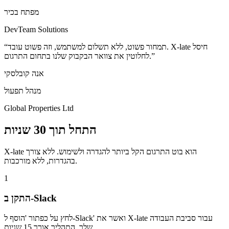
מפתח בכיר
DevTeam Solutions
“תמחור פשוט, ללא תשלום למשתמש, וזה פשוט עובד. X-late חיסל
לחלוטין את צוואר הבקבוק שלנו בתחום התרגום.”
אנה קובלסקי
מנהל תפעול
Global Properties Ltd
התחל תוך 30 שניות
X-late הוא בוט התרגום הקל ביותר להגדרה ולשימוש. ללא צורך
בהגדרות, ללא מורכבות.
1
התקן ב-Slack
לחץ על כפתור 'הוסף ל-Slack' ואשר את X-late עבור סביבת העבודה
שלך. התהליך אורך 15 שניות.