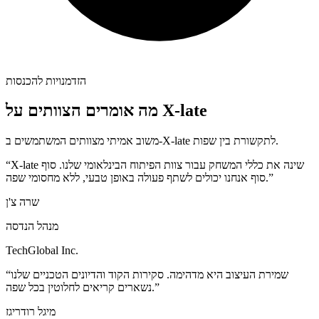
הזדמנויות להכנסות
מה אומרים הצוותים על X-late
משוב אמיתי מצוותים המשתמשים ב-X-late לתקשורת בין שפות.
“X-late שינה את כללי המשחק עבור צוות הפיתוח הבינלאומי שלנו. סוף
סוף אנחנו יכולים לשתף פעולה באופן טבעי, ללא מחסומי שפה.”
שרה צ'ן
מנהל הנדסה
TechGlobal Inc.
“שמירת העיצוב היא מדהימה. סקירות הקוד והדיונים הטכניים שלנו
נשארים קריאים לחלוטין בכל שפה.”
מיגל רודריגז