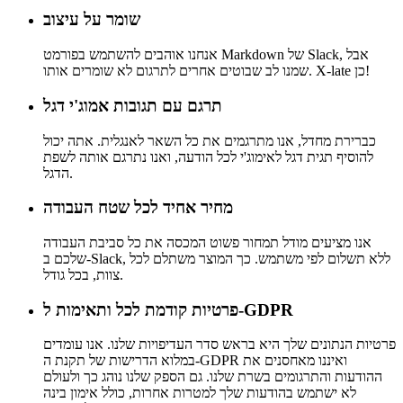
שומר על עיצוב
אנחנו אוהבים להשתמש בפורמט Markdown של Slack, אבל
שמנו לב שבוטים אחרים לתרגום לא שומרים אותו. X-late כן!
תרגם עם תגובות אמוג'י דגל
כברירת מחדל, אנו מתרגמים את כל השאר לאנגלית. אתה יכול
להוסיף תגית דגל לאימוג'י לכל הודעה, ואנו נתרגם אותה לשפת
הדגל.
מחיר אחיד לכל שטח העבודה
אנו מציעים מודל תמחור פשוט המכסה את כל סביבת העבודה
שלכם ב-Slack, ללא תשלום לפי משתמש. כך המוצר משתלם לכל
צוות, בכל גודל.
פרטיות קודמת לכל ותאימות ל-GDPR
פרטיות הנתונים שלך היא בראש סדר העדיפויות שלנו. אנו עומדים
במלוא הדרישות של תקנת ה-GDPR ואיננו מאחסנים את
ההודעות והתרגומים בשרת שלנו. גם הספק שלנו נוהג כך ולעולם
לא ישתמש בהודעות שלך למטרות אחרות, כולל אימון בינה