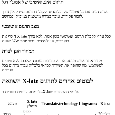
תרגום אינטואיטיבי של אמוג'י דגל
פשוט הגיבו עם כל אימוג'י של דגל מדינה לקבלת תרגום מיידי. אין צורך
לזכור פקודות, עובד בצורה מושלמת במובייל ובמחשב.
מצב תרגום אוטומטי
הוסף את X-late לכל ערוץ לקבלת תרגום אוטומטי בזמן אמת. ללא צורך
בהגדרות, פועל מידית עבור יותר מ-37 שפות.
תמחור הוגן לצוות
מחיר אחד פשוט מכסה את כל סביבת העבודה שלכם. ללא חיובים
למשתמש, מה שהופך את השירות לכדאי כלכלית עבור צוותים בכל
הגדלים.
השוואת X-late לבוטים אחרים לתרגום
גלו מדוע צוותים בוחרים ב-X-late על פני המתחרים.
X-late
Kiara
Lingvanex
Translate.technology
תכונה
מומלץ
9.99
30 דולר
מחיר