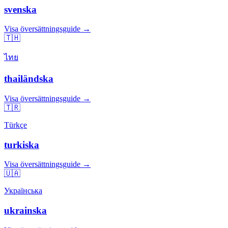
svenska
Visa översättningsguide →
🇹🇭
ไทย
thailändska
Visa översättningsguide →
🇹🇷
Türkçe
turkiska
Visa översättningsguide →
🇺🇦
Українська
ukrainska