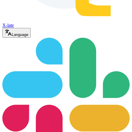
X-late
Language