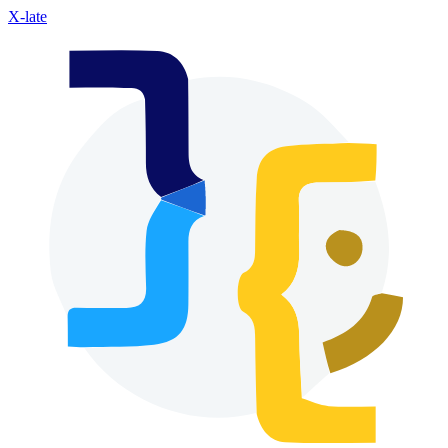
X-late