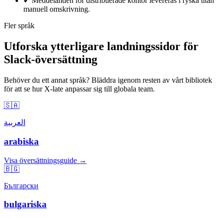
✔
Meddelanden för distribuerade kontor levereras i ryska utan
manuell omskrivning.
Fler språk
Utforska ytterligare landningssidor för
Slack-översättning
Behöver du ett annat språk? Bläddra igenom resten av vårt bibliotek
för att se hur X-late anpassar sig till globala team.
🇸🇦
العربية
arabiska
Visa översättningsguide →
🇧🇬
Български
bulgariska