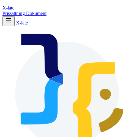
X-late
Prissättning
Dokument
X-late