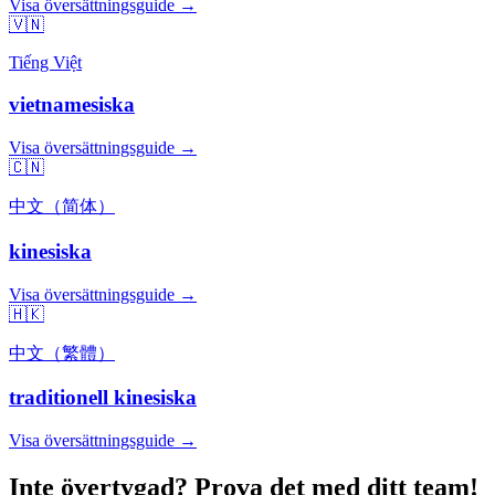
Visa översättningsguide →
🇻🇳
Tiếng Việt
vietnamesiska
Visa översättningsguide →
🇨🇳
中文（简体）
kinesiska
Visa översättningsguide →
🇭🇰
中文（繁體）
traditionell kinesiska
Visa översättningsguide →
Inte övertygad? Prova det med ditt team!