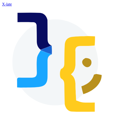
X-late