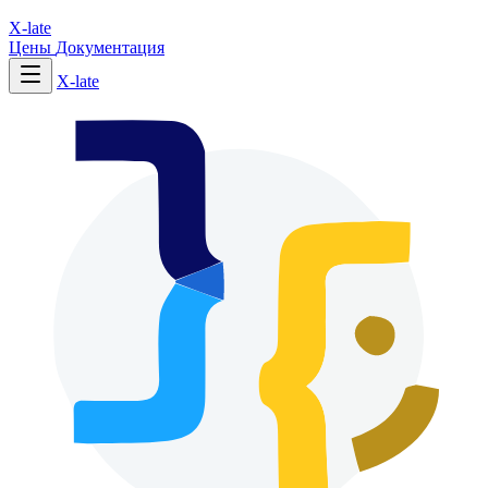
X-late
Цены
Документация
X-late