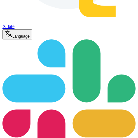
X-late
Language