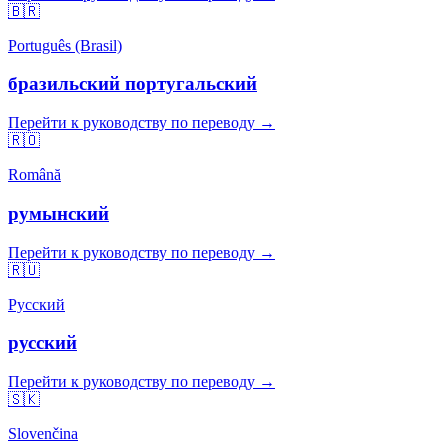
🇧🇷
Português (Brasil)
бразильский португальский
Перейти к руководству по переводу →
🇷🇴
Română
румынский
Перейти к руководству по переводу →
🇷🇺
Русский
русский
Перейти к руководству по переводу →
🇸🇰
Slovenčina