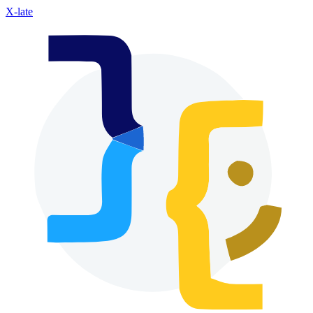
X-late