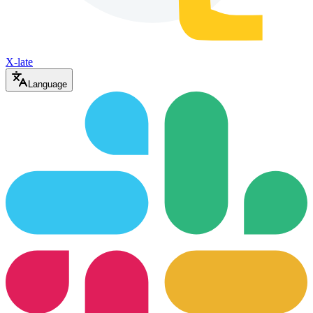
X-late
Language