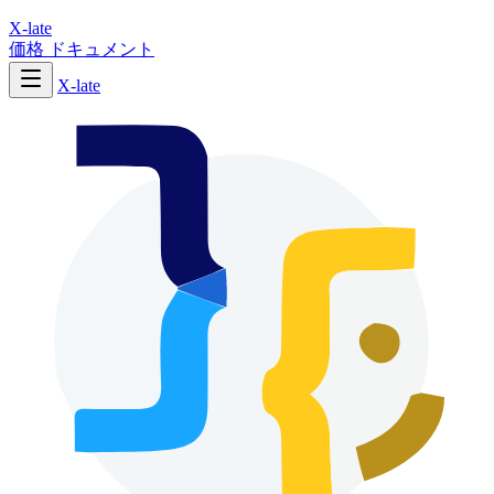
X-late
価格
ドキュメント
X-late