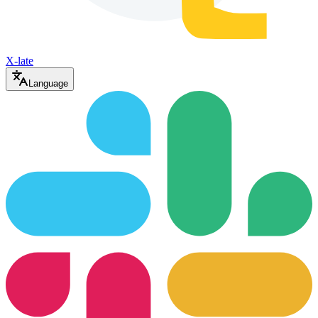
X-late
Language