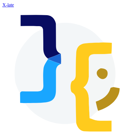
X-late