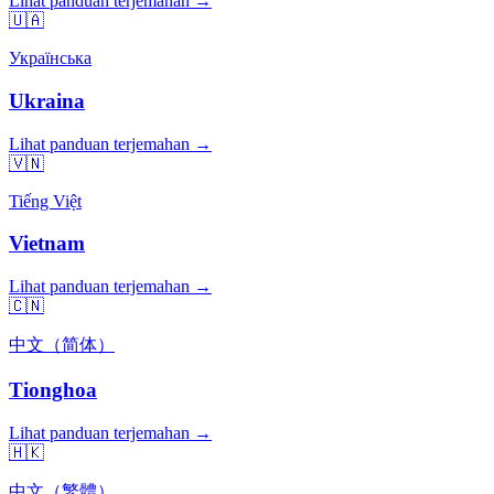
Lihat panduan terjemahan →
🇺🇦
Українська
Ukraina
Lihat panduan terjemahan →
🇻🇳
Tiếng Việt
Vietnam
Lihat panduan terjemahan →
🇨🇳
中文（简体）
Tionghoa
Lihat panduan terjemahan →
🇭🇰
中文（繁體）