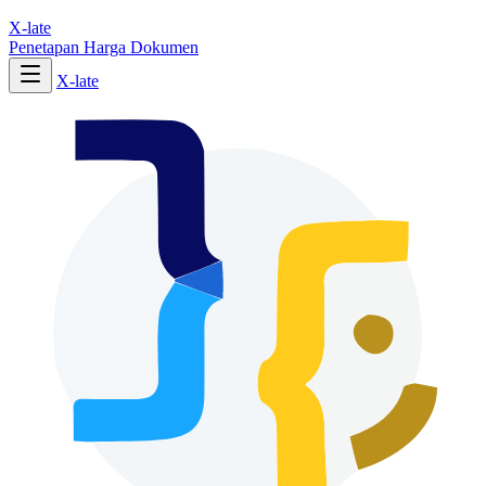
X-late
Penetapan Harga
Dokumen
X-late