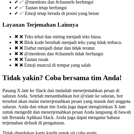
✔
✅ @mentions dan #channels berfungsi
✔
✅ Tautan tetap berfungsi
✔
✅ Emoji tetap berada di posisi yang benar
Layanan Terjemahan Lainnya
✖
❌ Teks tebal dan miring menjadi teks biasa.
✖
❌ Blok kode berubah menjadi teks yang tidak terbaca.
✖
❌ Daftar menjadi datar dan tidak teratur.
✖
❌ @mentions dan #channels tidak berfungsi
✖
❌ Tautan rusak
✖
❌ Emoji muncul di tempat yang salah
Tidak yakin? Coba bersama tim Anda!
Pasang X-late ke Slack dan mulailah menerjemahkan pesan di
saluran Anda. Setelah menambahkan bot @xlate ke saluran, bot
tersebut akan mulai menerjemahkan pesan yang masuk dari anggota
saluran. Anda dan rekan tim Anda juga dapat mengizinkan X-late
untuk mengedit dan menerjemahkan pesan Anda langsung di bawah
tab Beranda Aplikasi Slack. Anda juga dapat mengatur bahasa
terjemahan default di pengaturan.
Tidak diperlukan kartu kredit untuk uji coba gratis.