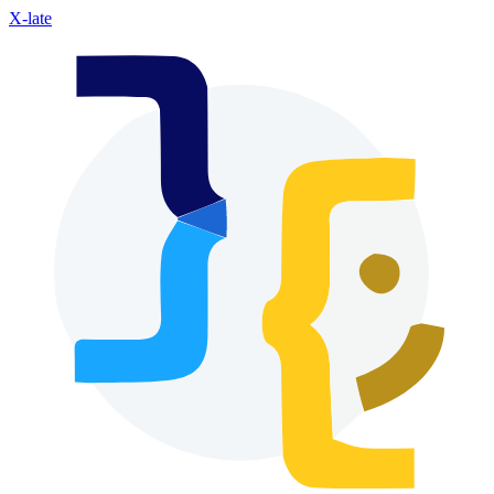
X-late