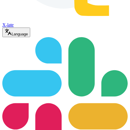
X-late
Language