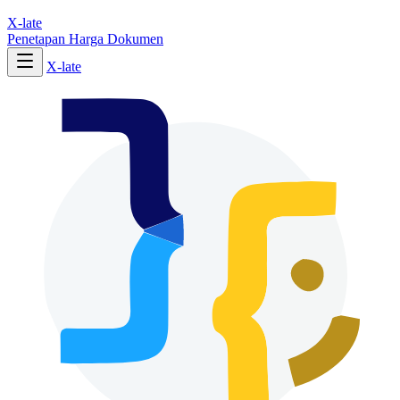
X-late
Penetapan Harga
Dokumen
X-late