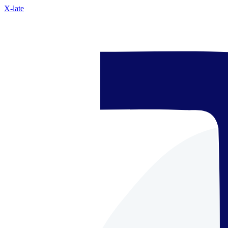
X-late