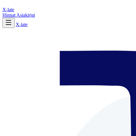
X-late
Hinnat
Asiakirjat
X-late