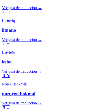
Ver guía de traducción →
🇱🇹
Lietuvių
lituano
Ver guía de traducción →
🇱🇻
Latviešu
letón
Ver guía de traducción →
🇳🇴
Norsk (Bokmål)
noruego bokmal
Ver guía de traducción →
🇳🇱