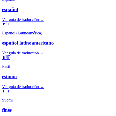
español
Ver guía de traducción →
🇲🇽
Español (Latinoamérica)
español latinoamericano
Ver guía de traducción →
🇪🇪
Eesti
estonio
Ver guía de traducción →
🇫🇮
Suomi
finés