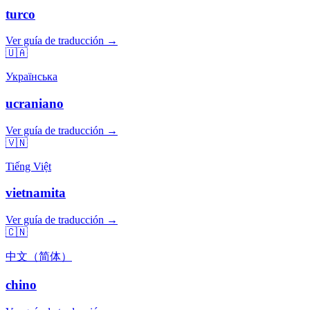
turco
Ver guía de traducción →
🇺🇦
Українська
ucraniano
Ver guía de traducción →
🇻🇳
Tiếng Việt
vietnamita
Ver guía de traducción →
🇨🇳
中文（简体）
chino