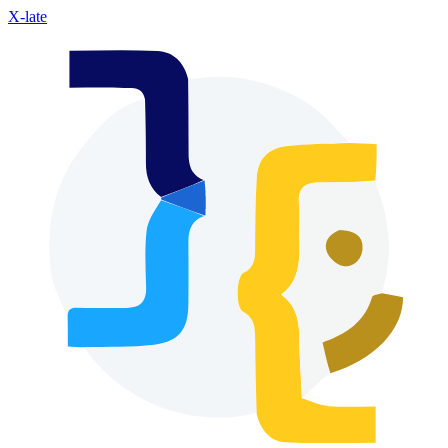
X-late