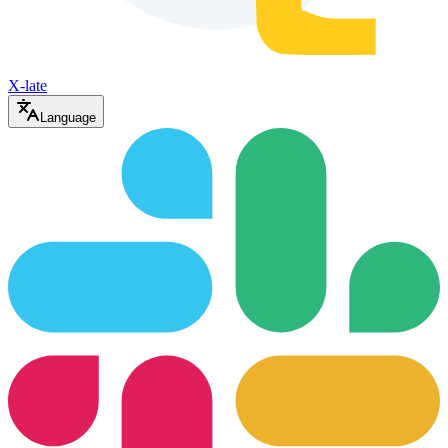
X-late
Language