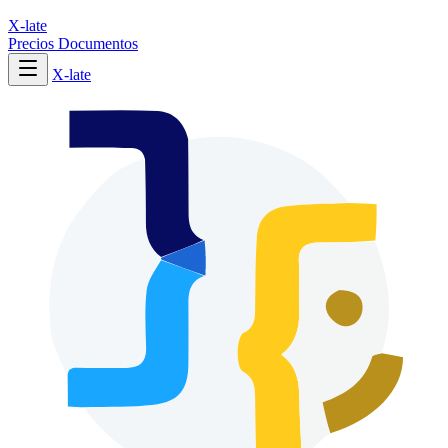
X-late
Precios
Documentos
X-late