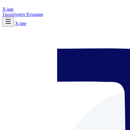
X-late
Τιμολόγηση
Έγγραφα
X-late