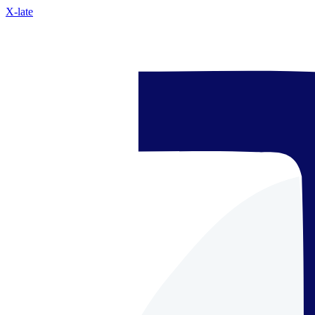
X-late