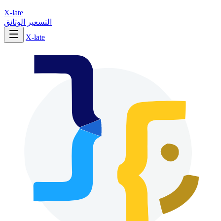
X-late
التسعير
الوثائق
X-late