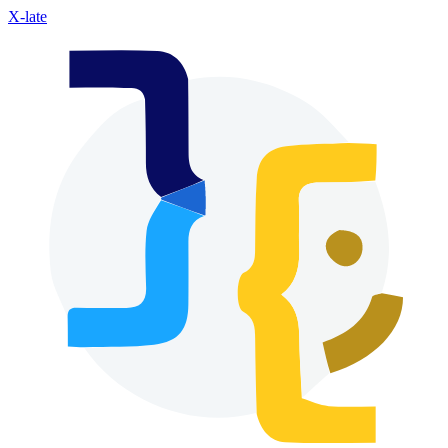
X-late