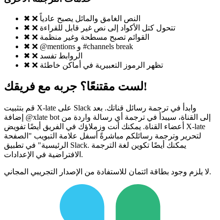
❌ النص الغامق والمائل يصبح عادياً
✖
❌ تتحول كتل الأكواد إلى نص غير قابل للقراءة
✖
❌ القوائم تصبح مسطحة وغير منظمة
✖
❌ @mentions و #channels break
✖
❌ الروابط تفسد
✖
❌ تظهر الرموز التعبيرية في أماكن خاطئة
✖
لست مقتنعًا؟ جربه مع فريقك!
قم بتثبيت X-late على Slack وابدأ في ترجمة رسائل قناتك. بعد
إضافة @xlate bot إلى القناة، سيبدأ في ترجمة أي رسالة واردة من
أعضاء القناة. يمكنك أنت وزملاؤك في الفريق أيضًا تفويض X-late
لتحرير وترجمة رسائلكم مباشرةً أسفل علامة التبويب "الصفحة
الرئيسية" في تطبيق Slack. يمكنك أيضًا تكوين لغة الترجمة
الافتراضية في الإعدادات.
لا يلزم وجود بطاقة ائتمان للاستفادة من الإصدار التجريبي المجاني.