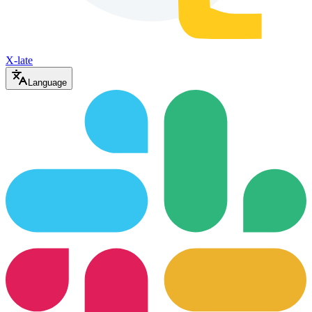
X-late
Language