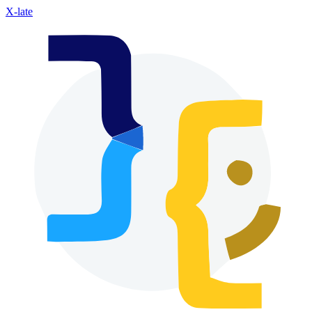
X-late