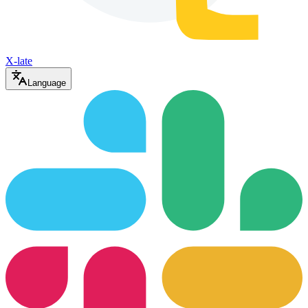
X-late
Language