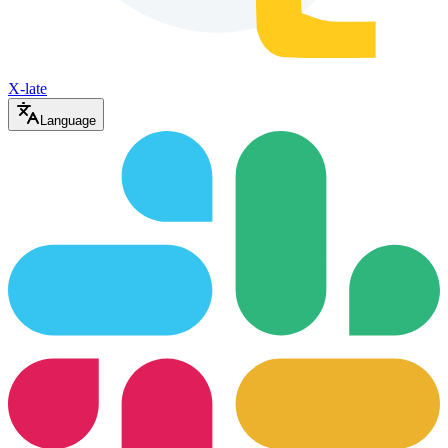
X-late
Language