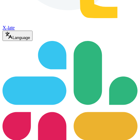
X-late
Language