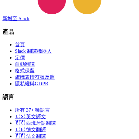
新增至 Slack
產品
首頁
Slack 翻譯機器人
定價
自動翻譯
格式保留
旗幟表情符號反應
隱私權與GDPR
語言
所有 37+ 種語言
🇺🇸 英文譯文
🇪🇸 西班牙語翻譯
🇩🇪 德文翻譯
🇫🇷 法文翻譯