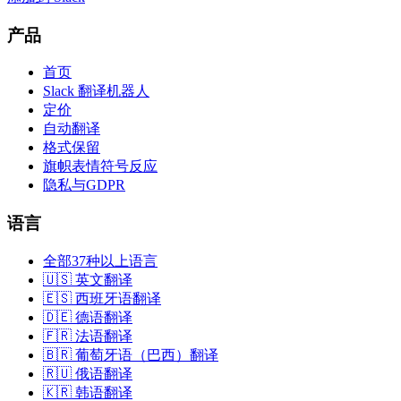
产品
首页
Slack 翻译机器人
定价
自动翻译
格式保留
旗帜表情符号反应
隐私与GDPR
语言
全部37种以上语言
🇺🇸 英文翻译
🇪🇸 西班牙语翻译
🇩🇪 德语翻译
🇫🇷 法语翻译
🇧🇷 葡萄牙语（巴西）翻译
🇷🇺 俄语翻译
🇰🇷 韩语翻译