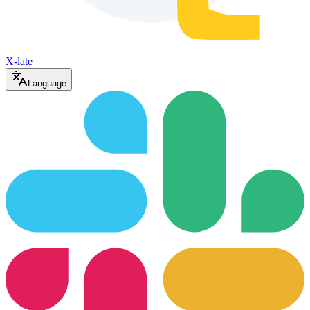
X-late
Language