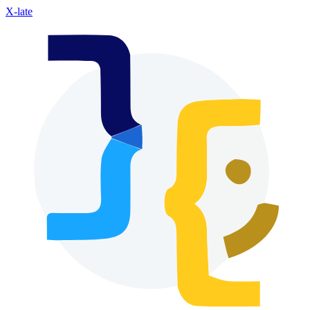
X-late