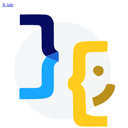
X-late