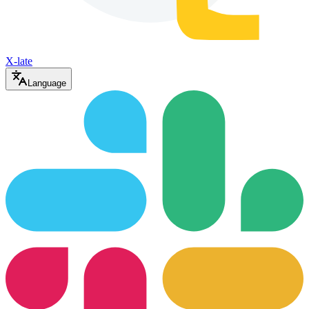
X-late
Language