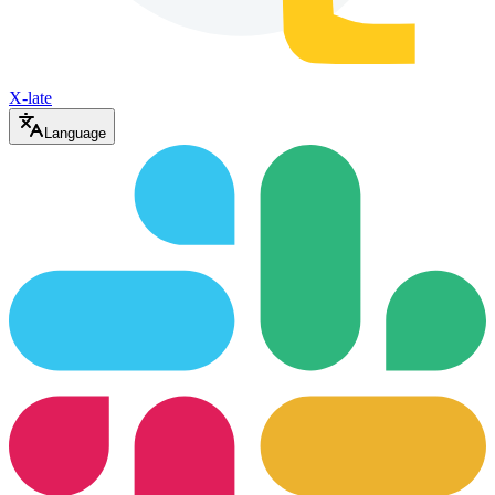
X-late
Language