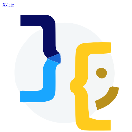
X-late