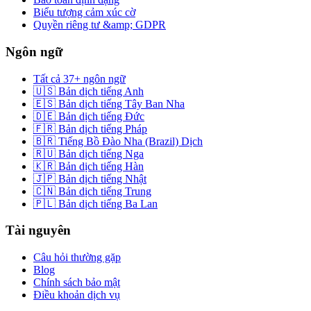
Biểu tượng cảm xúc cờ
Quyền riêng tư &amp; GDPR
Ngôn ngữ
Tất cả 37+ ngôn ngữ
🇺🇸 Bản dịch tiếng Anh
🇪🇸 Bản dịch tiếng Tây Ban Nha
🇩🇪 Bản dịch tiếng Đức
🇫🇷 Bản dịch tiếng Pháp
🇧🇷 Tiếng Bồ Đào Nha (Brazil) Dịch
🇷🇺 Bản dịch tiếng Nga
🇰🇷 Bản dịch tiếng Hàn
🇯🇵 Bản dịch tiếng Nhật
🇨🇳 Bản dịch tiếng Trung
🇵🇱 Bản dịch tiếng Ba Lan
Tài nguyên
Câu hỏi thường gặp
Blog
Chính sách bảo mật
Điều khoản dịch vụ