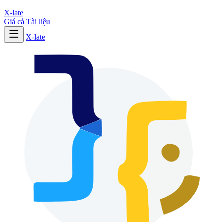
X-late
Giá cả
Tài liệu
X-late