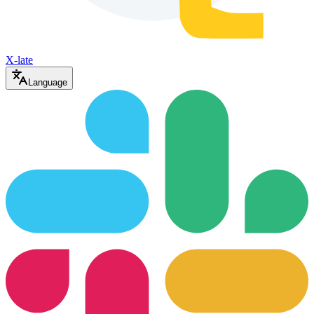
X-late
Language