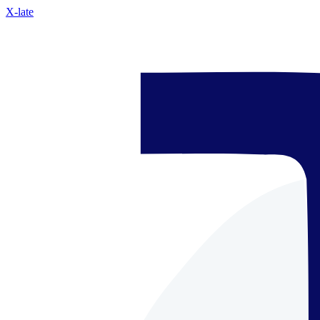
X-late