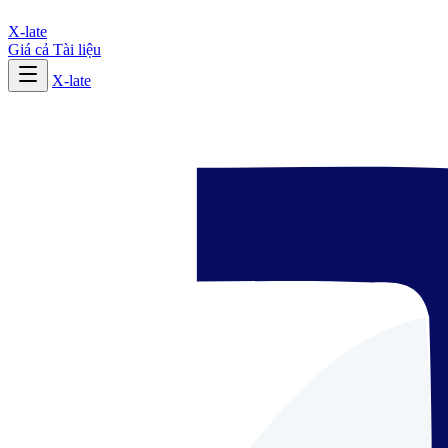
X-late
Giá cả
Tài liệu
X-late