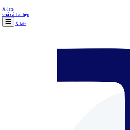
X-late
Giá cả
Tài liệu
X-late