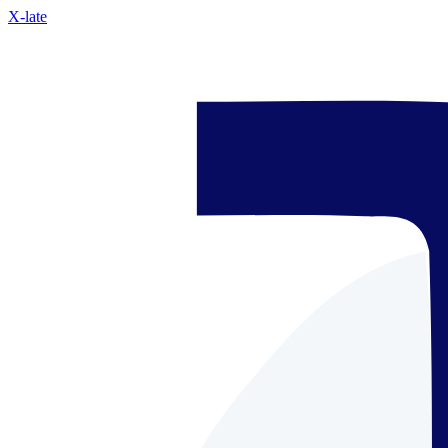
X-late