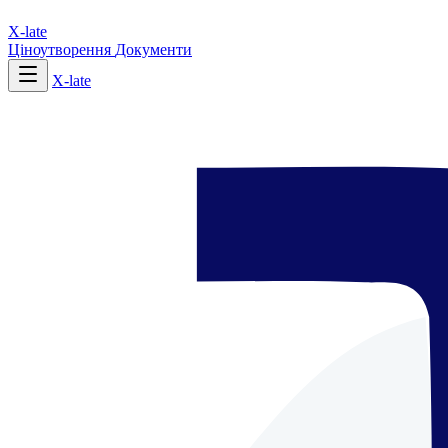
X-late
Ціноутворення
Документи
X-late