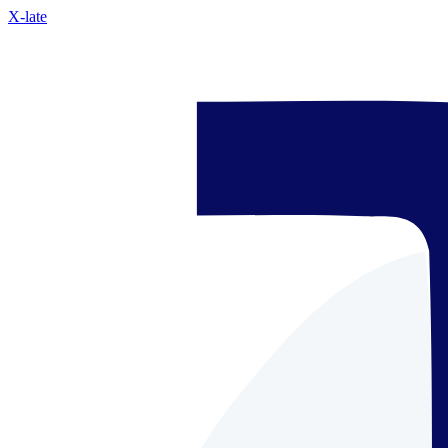
X-late