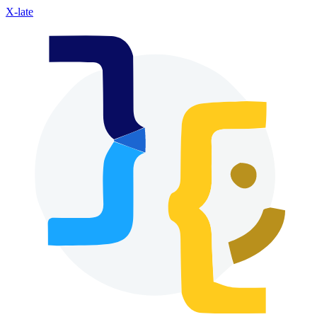
X-late