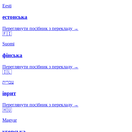
Eesti
естонська
Переглянути посібник з перекладу →
🇫🇮
Suomi
фінська
Переглянути посібник з перекладу →
🇮🇱
עברית
іврит
Переглянути посібник з перекладу →
🇭🇺
Magyar
угорська