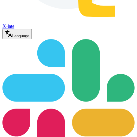
X-late
Language