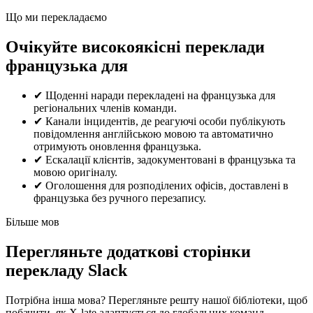
Що ми перекладаємо
Очікуйте високоякісні переклади
французька для
✔
Щоденні наради перекладені на французька для
регіональних членів команди.
✔
Канали інцидентів, де реагуючі особи публікують
повідомлення англійською мовою та автоматично
отримують оновлення французька.
✔
Ескалації клієнтів, задокументовані в французька та
мовою оригіналу.
✔
Оголошення для розподілених офісів, доставлені в
французька без ручного перезапису.
Більше мов
Перегляньте додаткові сторінки
перекладу Slack
Потрібна інша мова? Перегляньте решту нашої бібліотеки, щоб
побачити, як X-late адаптується до глобальних команд.