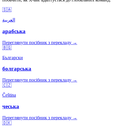
🇸🇦
العربية
арабська
Переглянути посібник з перекладу →
🇧🇬
Български
болгарська
Переглянути посібник з перекладу →
🇨🇿
Čeština
чеська
Переглянути посібник з перекладу →
🇩🇰