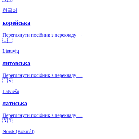
한국어
корейська
Переглянути посібник з перекладу →
🇱🇹
Lietuvių
литовська
Переглянути посібник з перекладу →
🇱🇻
Latviešu
латиська
Переглянути посібник з перекладу →
🇳🇴
Norsk (Bokmål)