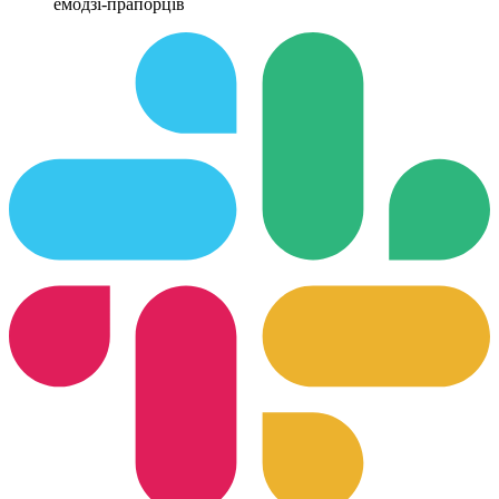
емодзі-прапорців