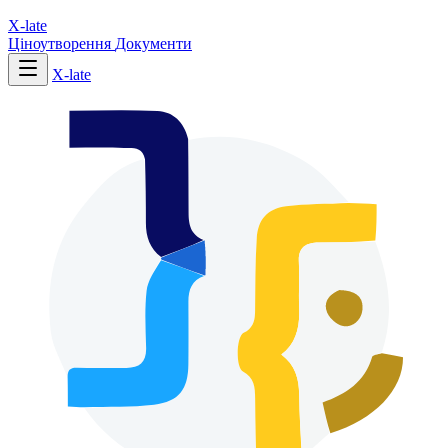
X-late
Ціноутворення
Документи
X-late