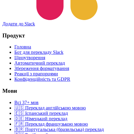
Додати до Slack
Продукт
Головна
Бот для перекладу Slack
Ціноутворення
Автоматичний переклад
Збереження форматування
Реакції з прапорцями
Конфіденційність та GDPR
Мови
Всі 37+ мов
🇺🇸 Переклад англійською мовою
🇪🇸 Іспанський переклад
🇩🇪 Німецький переклад
🇫🇷 Переклад французькою мовою
🇧🇷 Португальська (бразильська) переклад