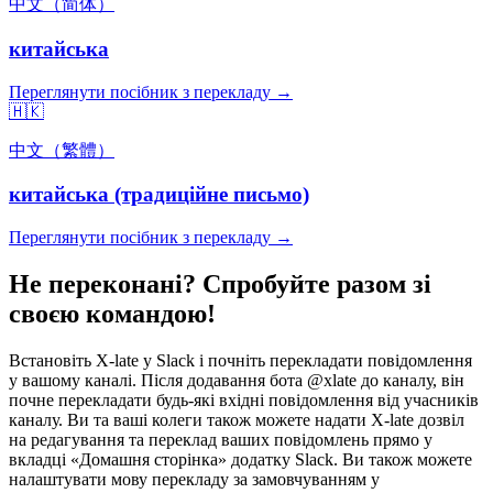
中文（简体）
китайська
Переглянути посібник з перекладу →
🇭🇰
中文（繁體）
китайська (традиційне письмо)
Переглянути посібник з перекладу →
Не переконані? Спробуйте разом зі
своєю командою!
Встановіть X-late у Slack і почніть перекладати повідомлення
у вашому каналі. Після додавання бота @xlate до каналу, він
почне перекладати будь-які вхідні повідомлення від учасників
каналу. Ви та ваші колеги також можете надати X-late дозвіл
на редагування та переклад ваших повідомлень прямо у
вкладці «Домашня сторінка» додатку Slack. Ви також можете
налаштувати мову перекладу за замовчуванням у