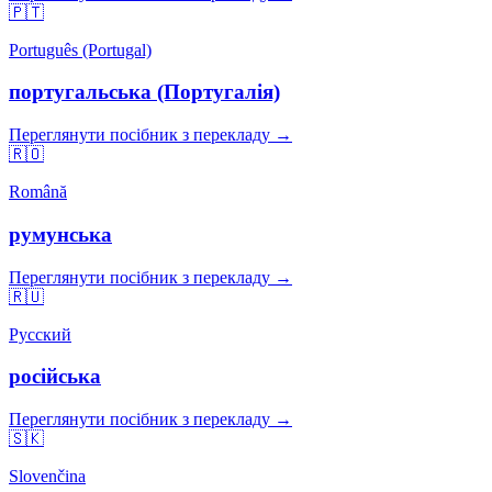
🇵🇹
Português (Portugal)
португальська (Португалія)
Переглянути посібник з перекладу →
🇷🇴
Română
румунська
Переглянути посібник з перекладу →
🇷🇺
Русский
російська
Переглянути посібник з перекладу →
🇸🇰
Slovenčina