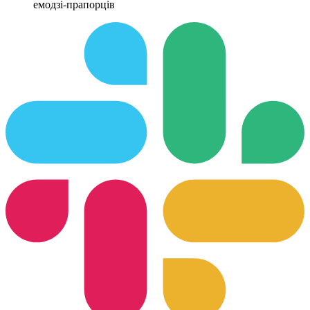
емодзі-прапорців