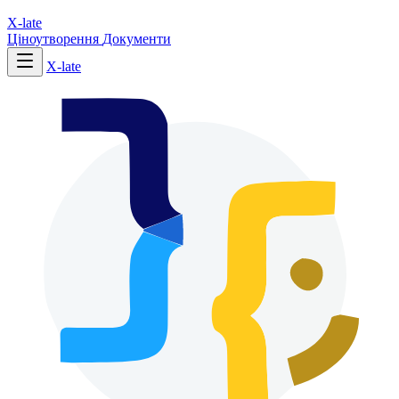
X-late
Ціноутворення
Документи
X-late