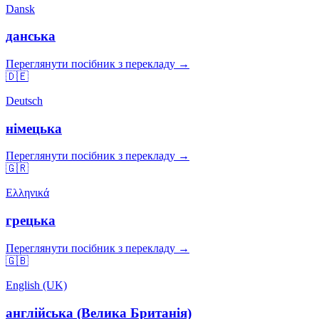
Dansk
данська
Переглянути посібник з перекладу →
🇩🇪
Deutsch
німецька
Переглянути посібник з перекладу →
🇬🇷
Ελληνικά
грецька
Переглянути посібник з перекладу →
🇬🇧
English (UK)
англійська (Велика Британія)