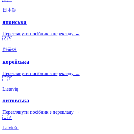
日本語
японська
Переглянути посібник з перекладу →
🇰🇷
한국어
корейська
Переглянути посібник з перекладу →
🇱🇹
Lietuvių
литовська
Переглянути посібник з перекладу →
🇱🇻
Latviešu