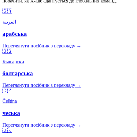
побачити, як X-late адаптується до глобальних команд.
🇸🇦
العربية
арабська
Переглянути посібник з перекладу →
🇧🇬
Български
болгарська
Переглянути посібник з перекладу →
🇨🇿
Čeština
чеська
Переглянути посібник з перекладу →
🇩🇰