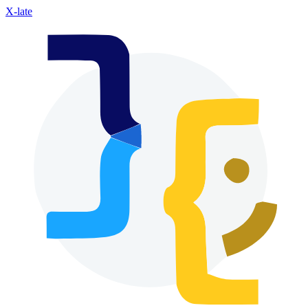
X-late