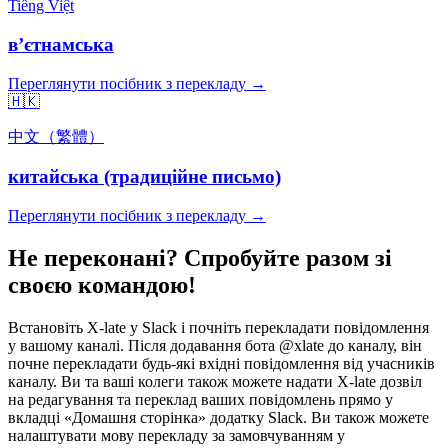
Tiếng Việt
вʼєтнамська
Переглянути посібник з перекладу →
🇭🇰
中文（繁體）
китайська (традиційне письмо)
Переглянути посібник з перекладу →
Не переконані? Спробуйте разом зі
своєю командою!
Встановіть X-late у Slack і почніть перекладати повідомлення
у вашому каналі. Після додавання бота @xlate до каналу, він
почне перекладати будь-які вхідні повідомлення від учасників
каналу. Ви та ваші колеги також можете надати X-late дозвіл
на редагування та переклад ваших повідомлень прямо у
вкладці «Домашня сторінка» додатку Slack. Ви також можете
налаштувати мову перекладу за замовчуванням у