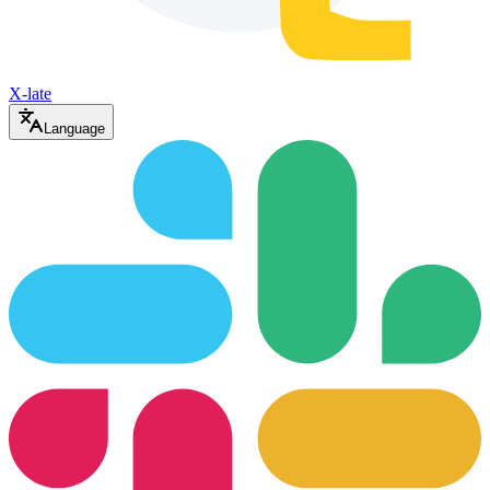
X-late
Language