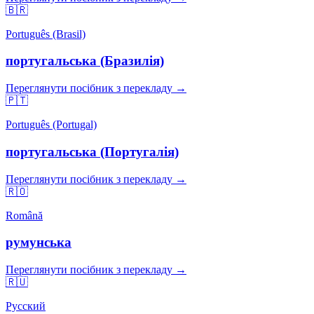
🇧🇷
Português (Brasil)
португальська (Бразилія)
Переглянути посібник з перекладу →
🇵🇹
Português (Portugal)
португальська (Португалія)
Переглянути посібник з перекладу →
🇷🇴
Română
румунська
Переглянути посібник з перекладу →
🇷🇺
Русский