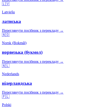
🇱🇻
Latviešu
латиська
Переглянути посібник з перекладу →
🇳🇴
Norsk (Bokmål)
норвезька (букмол)
Переглянути посібник з перекладу →
🇳🇱
Nederlands
нідерландська
Переглянути посібник з перекладу →
🇵🇱
Polski