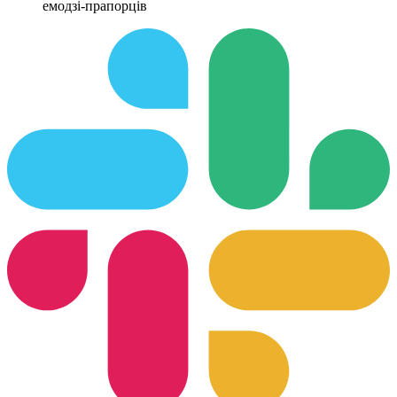
емодзі-прапорців