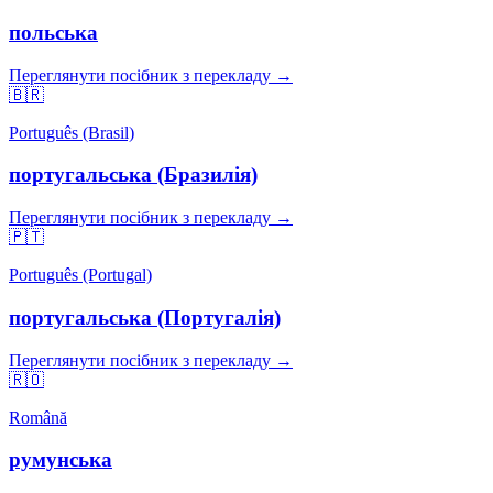
польська
Переглянути посібник з перекладу →
🇧🇷
Português (Brasil)
португальська (Бразилія)
Переглянути посібник з перекладу →
🇵🇹
Português (Portugal)
португальська (Португалія)
Переглянути посібник з перекладу →
🇷🇴
Română
румунська