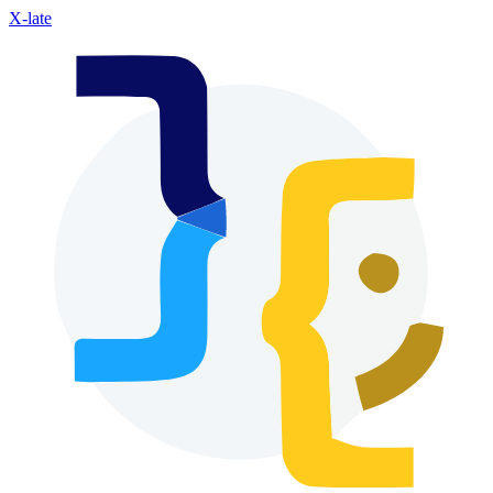
X-late