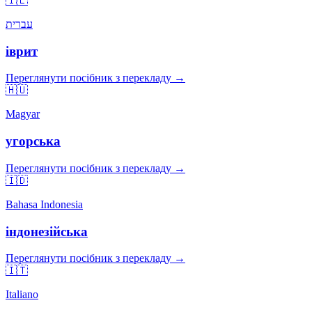
🇮🇱
עברית
іврит
Переглянути посібник з перекладу →
🇭🇺
Magyar
угорська
Переглянути посібник з перекладу →
🇮🇩
Bahasa Indonesia
індонезійська
Переглянути посібник з перекладу →
🇮🇹
Italiano