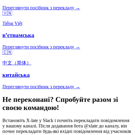
Переглянути посібник з перекладу →
🇻🇳
Tiếng Việt
вʼєтнамська
Переглянути посібник з перекладу →
🇨🇳
中文（简体）
китайська
Переглянути посібник з перекладу →
Не переконані? Спробуйте разом зі
своєю командою!
Встановіть X-late у Slack і почніть перекладати повідомлення
у вашому каналі. Після додавання бота @xlate до каналу, він
почне перекладати будь-які вхідні повідомлення від учасників