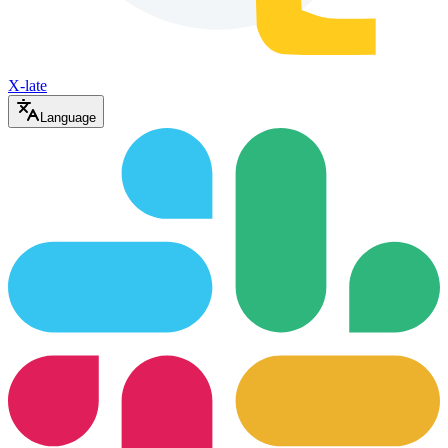
X-late
Language