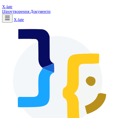
X-late
Ціноутворення
Документи
X-late