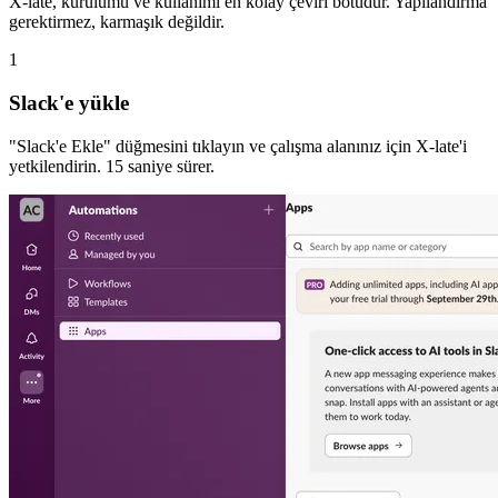
X-late, kurulumu ve kullanımı en kolay çeviri botudur. Yapılandırma
gerektirmez, karmaşık değildir.
1
Slack'e yükle
"Slack'e Ekle" düğmesini tıklayın ve çalışma alanınız için X-late'i
yetkilendirin. 15 saniye sürer.