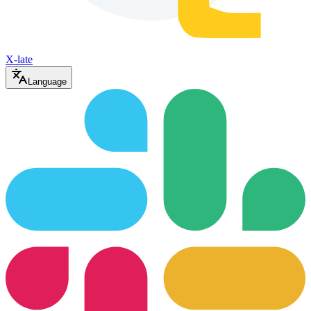
X-late
Language