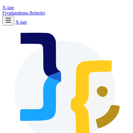
X-late
Fiyatlandırma
Belgeler
X-late