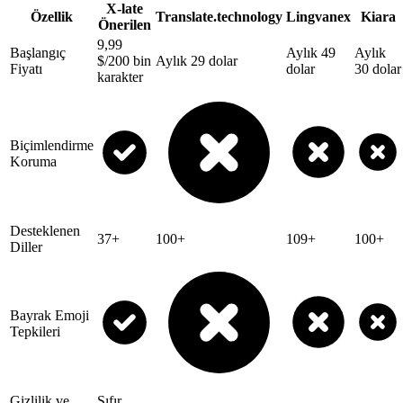
X-late
Özellik
Translate.technology
Lingvanex
Kiara
Önerilen
9,99
Başlangıç
Aylık 49
Aylık
$/200 bin
Aylık 29 dolar
Fiyatı
dolar
30 dolar
karakter
Biçimlendirme
Koruma
Desteklenen
37+
100+
109+
100+
Diller
Bayrak Emoji
Tepkileri
Gizlilik ve
Sıfır