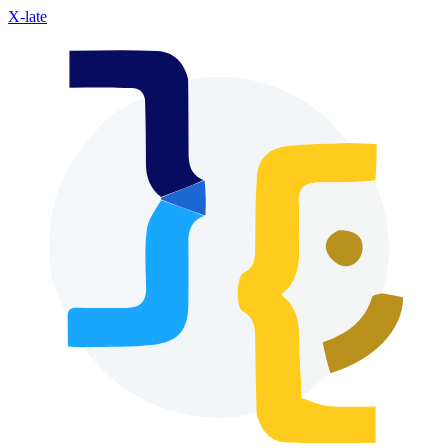
X-late