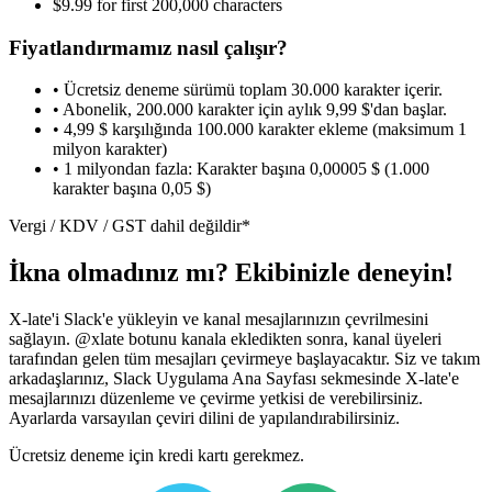
$9.99 for first 200,000 characters
Fiyatlandırmamız nasıl çalışır?
• Ücretsiz deneme sürümü toplam 30.000 karakter içerir.
• Abonelik, 200.000 karakter için aylık 9,99 $'dan başlar.
• 4,99 $ karşılığında 100.000 karakter ekleme (maksimum 1
milyon karakter)
• 1 milyondan fazla: Karakter başına 0,00005 $ (1.000
karakter başına 0,05 $)
Vergi / KDV / GST dahil değildir*
İkna olmadınız mı? Ekibinizle deneyin!
X-late'i Slack'e yükleyin ve kanal mesajlarınızın çevrilmesini
sağlayın. @xlate botunu kanala ekledikten sonra, kanal üyeleri
tarafından gelen tüm mesajları çevirmeye başlayacaktır. Siz ve takım
arkadaşlarınız, Slack Uygulama Ana Sayfası sekmesinde X-late'e
mesajlarınızı düzenleme ve çevirme yetkisi de verebilirsiniz.
Ayarlarda varsayılan çeviri dilini de yapılandırabilirsiniz.
Ücretsiz deneme için kredi kartı gerekmez.