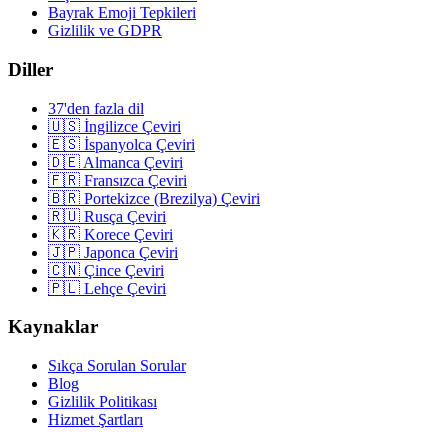
Bayrak Emoji Tepkileri
Gizlilik ve GDPR
Diller
37'den fazla dil
🇺🇸 İngilizce Çeviri
🇪🇸 İspanyolca Çeviri
🇩🇪 Almanca Çeviri
🇫🇷 Fransızca Çeviri
🇧🇷 Portekizce (Brezilya) Çeviri
🇷🇺 Rusça Çeviri
🇰🇷 Korece Çeviri
🇯🇵 Japonca Çeviri
🇨🇳 Çince Çeviri
🇵🇱 Lehçe Çeviri
Kaynaklar
Sıkça Sorulan Sorular
Blog
Gizlilik Politikası
Hizmet Şartları