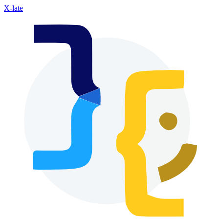
X-late