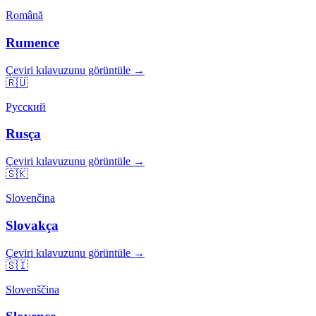
Română
Rumence
Çeviri kılavuzunu görüntüle →
🇷🇺
Русский
Rusça
Çeviri kılavuzunu görüntüle →
🇸🇰
Slovenčina
Slovakça
Çeviri kılavuzunu görüntüle →
🇸🇮
Slovenščina