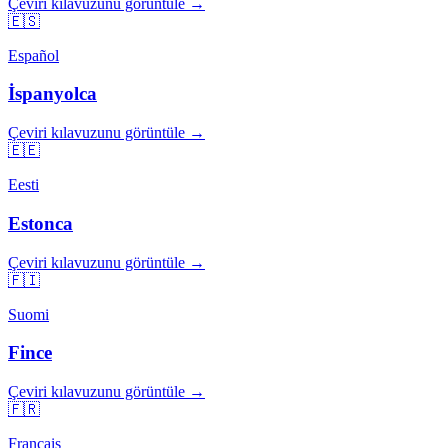
Çeviri kılavuzunu görüntüle →
🇪🇸
Español
İspanyolca
Çeviri kılavuzunu görüntüle →
🇪🇪
Eesti
Estonca
Çeviri kılavuzunu görüntüle →
🇫🇮
Suomi
Fince
Çeviri kılavuzunu görüntüle →
🇫🇷
Français