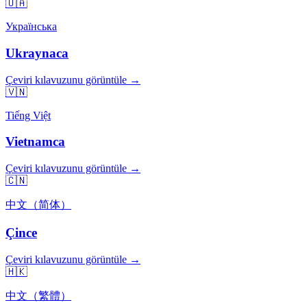
🇺🇦
Українська
Ukraynaca
Çeviri kılavuzunu görüntüle →
🇻🇳
Tiếng Việt
Vietnamca
Çeviri kılavuzunu görüntüle →
🇨🇳
中文（简体）
Çince
Çeviri kılavuzunu görüntüle →
🇭🇰
中文（繁體）