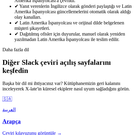
Amerika İspanyolcası'a çevrildi.
✔
Yanıt verenlerin İngilizce olarak gönderi paylaştığı ve Latin
Amerika İspanyolcası güncellemelerini otomatik olarak aldığı
olay kanalları.
✔
Latin Amerika İspanyolcası ve orijinal dilde belgelenen
müşteri şikayetleri.
✔
Dağıtılmış ofisler için duyurular, manuel olarak yeniden
yazılmadan Latin Amerika İspanyolcası ile teslim edilir.
Daha fazla dil
Diğer Slack çeviri açılış sayfalarını
keşfedin
Başka bir dil mi ihtiyacınız var? Kütüphanemizin geri kalanını
inceleyerek X-late'in küresel ekiplere nasıl uyum sağladığını görün.
🇸🇦
العربية
Arapça
Çeviri kılavuzunu görüntüle →