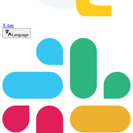
X-late
Language