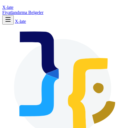
X-late
Fiyatlandırma
Belgeler
X-late