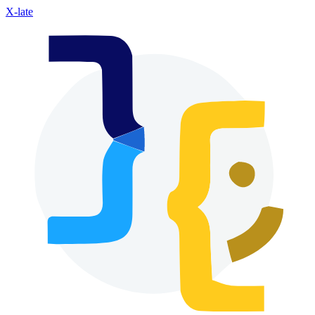
X-late