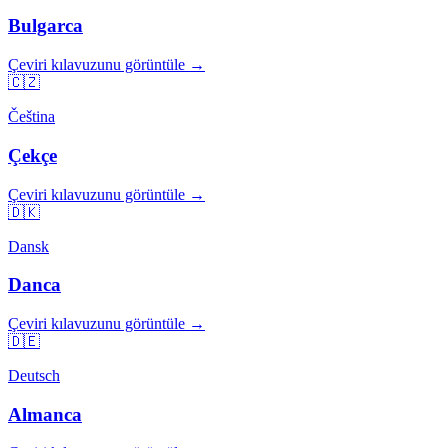
Bulgarca
Çeviri kılavuzunu görüntüle →
🇨🇿
Čeština
Çekçe
Çeviri kılavuzunu görüntüle →
🇩🇰
Dansk
Danca
Çeviri kılavuzunu görüntüle →
🇩🇪
Deutsch
Almanca