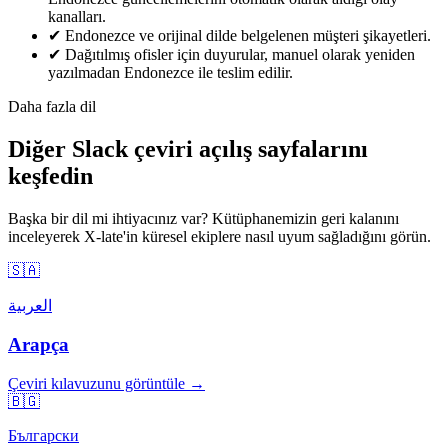
kanalları.
✔
Endonezce ve orijinal dilde belgelenen müşteri şikayetleri.
✔
Dağıtılmış ofisler için duyurular, manuel olarak yeniden
yazılmadan Endonezce ile teslim edilir.
Daha fazla dil
Diğer Slack çeviri açılış sayfalarını
keşfedin
Başka bir dil mi ihtiyacınız var? Kütüphanemizin geri kalanını
inceleyerek X-late'in küresel ekiplere nasıl uyum sağladığını görün.
🇸🇦
العربية
Arapça
Çeviri kılavuzunu görüntüle →
🇧🇬
Български