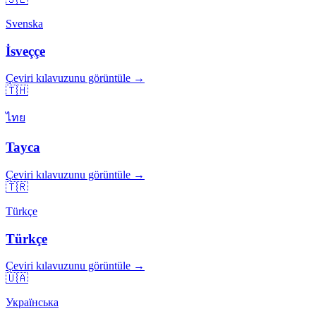
Svenska
İsveççe
Çeviri kılavuzunu görüntüle →
🇹🇭
ไทย
Tayca
Çeviri kılavuzunu görüntüle →
🇹🇷
Türkçe
Türkçe
Çeviri kılavuzunu görüntüle →
🇺🇦
Українська