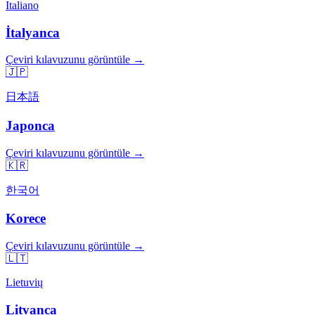
Italiano
İtalyanca
Çeviri kılavuzunu görüntüle →
🇯🇵
日本語
Japonca
Çeviri kılavuzunu görüntüle →
🇰🇷
한국어
Korece
Çeviri kılavuzunu görüntüle →
🇱🇹
Lietuvių
Litvanca