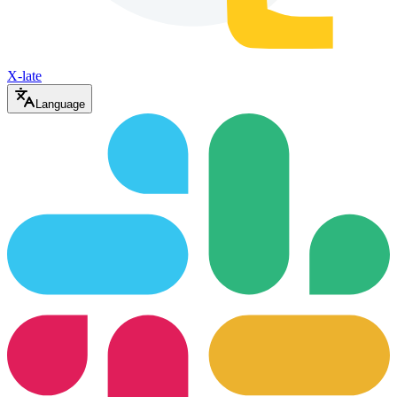
X-late
Language