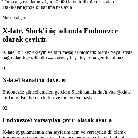
Tüm çalışma alanınız için 30.000 karakterlik ücretsiz alan •
Dakikalar içinde kullanıma başlayın
Nasıl çalışır
X-late, Slack'i üç adımda Endonezce
olarak çevirir.
X-late'i bir kez ekleyin ve tüm mesajlar otomatik olarak veya isteğe
bağlı olarak çevrilebilir — karmaşık iş akışlarına gerek kalmaz.
01
X-late'i kanalına davet et
Endonezce güncellemeleri gereken Slack kanalında /invite @xlate
kullanın. Bot hemen katılır ve dinlemeye başlar.
02
Endonezce'ı varsayılan çeviri olarak ayarla
X-late uygulamasının ana sayfasını açın ve varsayılan dil olarak
Endonezce seçeneğini seçin, böylece her mesaj otomatik olarak