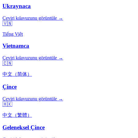
Ukraynaca
Çeviri kılavuzunu görüntüle →
🇻🇳
Tiếng Việt
Vietnamca
Çeviri kılavuzunu görüntüle →
🇨🇳
中文（简体）
Çince
Çeviri kılavuzunu görüntüle →
🇭🇰
中文（繁體）
Geleneksel Çince