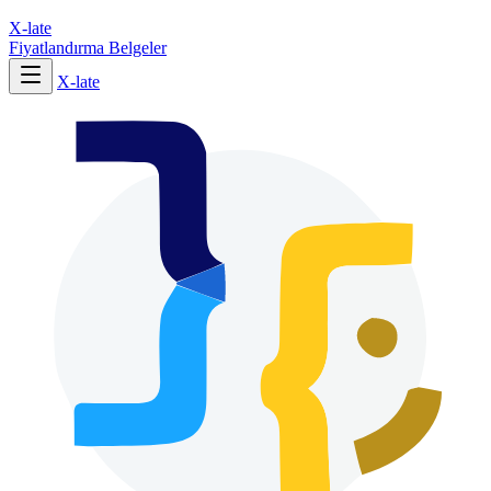
X-late
Fiyatlandırma
Belgeler
X-late