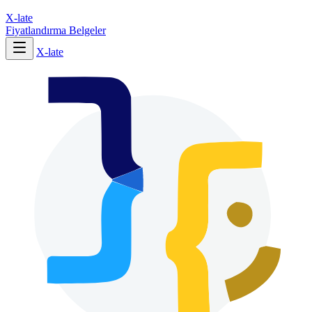
X-late
Fiyatlandırma
Belgeler
X-late