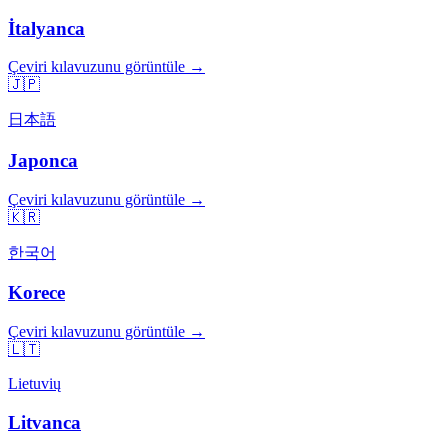
İtalyanca
Çeviri kılavuzunu görüntüle →
🇯🇵
日本語
Japonca
Çeviri kılavuzunu görüntüle →
🇰🇷
한국어
Korece
Çeviri kılavuzunu görüntüle →
🇱🇹
Lietuvių
Litvanca