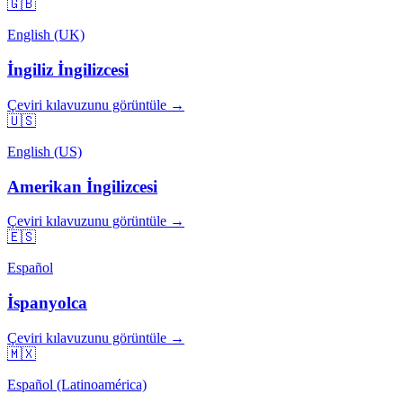
🇬🇧
English (UK)
İngiliz İngilizcesi
Çeviri kılavuzunu görüntüle →
🇺🇸
English (US)
Amerikan İngilizcesi
Çeviri kılavuzunu görüntüle →
🇪🇸
Español
İspanyolca
Çeviri kılavuzunu görüntüle →
🇲🇽
Español (Latinoamérica)