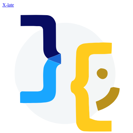
X-late