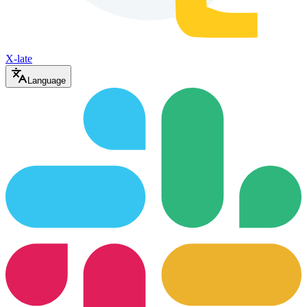
X-late
Language