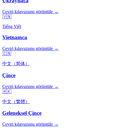
Ukraynaca
Çeviri kılavuzunu görüntüle →
🇻🇳
Tiếng Việt
Vietnamca
Çeviri kılavuzunu görüntüle →
🇨🇳
中文（简体）
Çince
Çeviri kılavuzunu görüntüle →
🇭🇰
中文（繁體）
Geleneksel Çince
Çeviri kılavuzunu görüntüle →