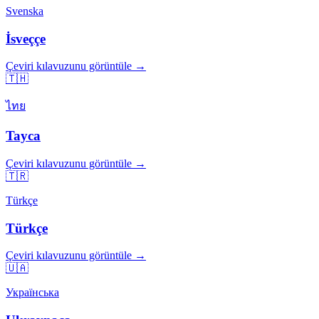
Svenska
İsveççe
Çeviri kılavuzunu görüntüle →
🇹🇭
ไทย
Tayca
Çeviri kılavuzunu görüntüle →
🇹🇷
Türkçe
Türkçe
Çeviri kılavuzunu görüntüle →
🇺🇦
Українська