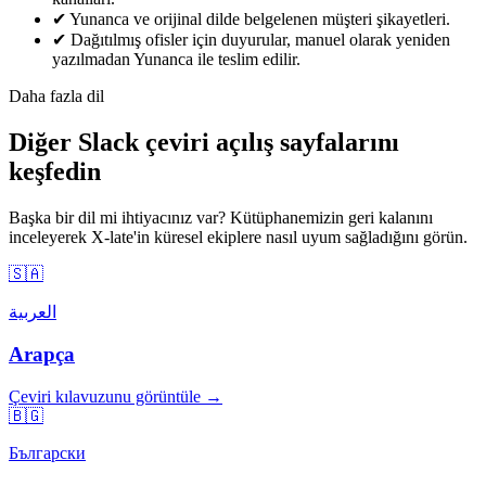
✔
Yunanca ve orijinal dilde belgelenen müşteri şikayetleri.
✔
Dağıtılmış ofisler için duyurular, manuel olarak yeniden
yazılmadan Yunanca ile teslim edilir.
Daha fazla dil
Diğer Slack çeviri açılış sayfalarını
keşfedin
Başka bir dil mi ihtiyacınız var? Kütüphanemizin geri kalanını
inceleyerek X-late'in küresel ekiplere nasıl uyum sağladığını görün.
🇸🇦
العربية
Arapça
Çeviri kılavuzunu görüntüle →
🇧🇬
Български