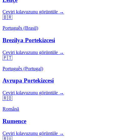
Çeviri kılavuzunu görüntüle →
🇧🇷
Português (Brasil)
Brezilya Portekizcesi
Çeviri kılavuzunu görüntüle →
🇵🇹
Português (Portugal)
Avrupa Portekizcesi
Çeviri kılavuzunu görüntüle →
🇷🇴
Română
Rumence
Çeviri kılavuzunu görüntüle →
🇷🇺