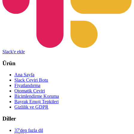
Slack'e ekle
Ürün
Ana Sayfa
Slack Çeviri Botu
Fiyatlandırma
Otomatik Çeviri
Biçimlendirme Koruma
Bayrak Emoji Tepkileri
Gizlilik ve GDPR
Diller
37'den fazla dil