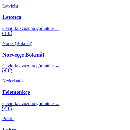
Latviešu
Letonca
Çeviri kılavuzunu görüntüle →
🇳🇴
Norsk (Bokmål)
Norveççe Bokmål
Çeviri kılavuzunu görüntüle →
🇳🇱
Nederlands
Felemenkçe
Çeviri kılavuzunu görüntüle →
🇵🇱
Polski
Lehçe