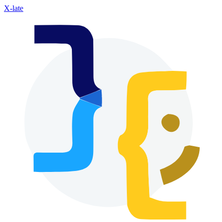
X-late