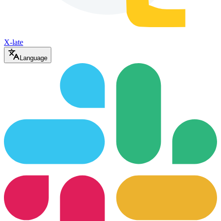
X-late
Language