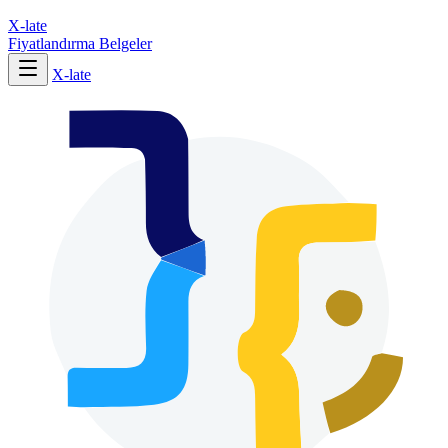
X-late
Fiyatlandırma
Belgeler
X-late