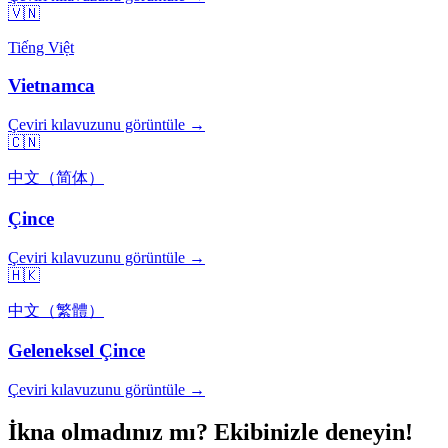
🇻🇳
Tiếng Việt
Vietnamca
Çeviri kılavuzunu görüntüle →
🇨🇳
中文（简体）
Çince
Çeviri kılavuzunu görüntüle →
🇭🇰
中文（繁體）
Geleneksel Çince
Çeviri kılavuzunu görüntüle →
İkna olmadınız mı? Ekibinizle deneyin!