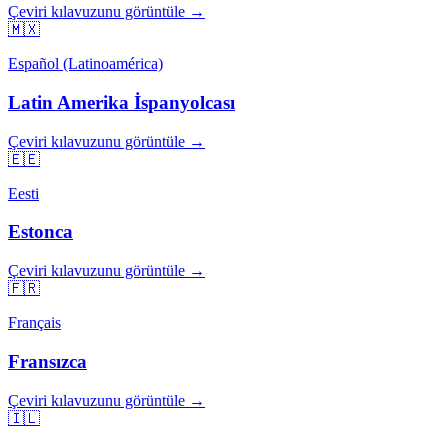
Çeviri kılavuzunu görüntüle →
🇲🇽
Español (Latinoamérica)
Latin Amerika İspanyolcası
Çeviri kılavuzunu görüntüle →
🇪🇪
Eesti
Estonca
Çeviri kılavuzunu görüntüle →
🇫🇷
Français
Fransızca
Çeviri kılavuzunu görüntüle →
🇮🇱