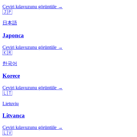
Çeviri kılavuzunu görüntüle →
🇯🇵
日本語
Japonca
Çeviri kılavuzunu görüntüle →
🇰🇷
한국어
Korece
Çeviri kılavuzunu görüntüle →
🇱🇹
Lietuvių
Litvanca
Çeviri kılavuzunu görüntüle →
🇱🇻