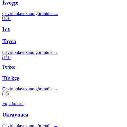
İsveççe
Çeviri kılavuzunu görüntüle →
🇹🇭
ไทย
Tayca
Çeviri kılavuzunu görüntüle →
🇹🇷
Türkçe
Türkçe
Çeviri kılavuzunu görüntüle →
🇺🇦
Українська
Ukraynaca
Çeviri kılavuzunu görüntüle →