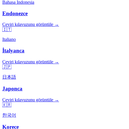
Bahasa Indonesia
Endonezce
Çeviri kılavuzunu görüntüle →
🇮🇹
Italiano
İtalyanca
Çeviri kılavuzunu görüntüle →
🇯🇵
日本語
Japonca
Çeviri kılavuzunu görüntüle →
🇰🇷
한국어
Korece