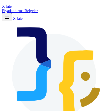
X-late
Fiyatlandırma
Belgeler
X-late