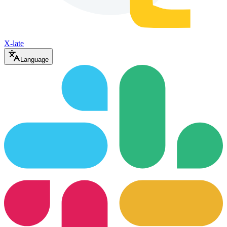
X-late
Language