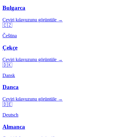
Bulgarca
Çeviri kılavuzunu görüntüle →
🇨🇿
Čeština
Çekçe
Çeviri kılavuzunu görüntüle →
🇩🇰
Dansk
Danca
Çeviri kılavuzunu görüntüle →
🇩🇪
Deutsch
Almanca