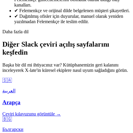
kanalları.
✔
Felemenkçe ve orijinal dilde belgelenen müşteri şikayetleri.
✔
Dağıtılmış ofisler için duyurular, manuel olarak yeniden
yazılmadan Felemenkçe ile teslim edilir.
Daha fazla dil
Diğer Slack çeviri açılış sayfalarını
keşfedin
Başka bir dil mi ihtiyacınız var? Kütüphanemizin geri kalanını
inceleyerek X-late'in küresel ekiplere nasıl uyum sağladığını görün.
🇸🇦
العربية
Arapça
Çeviri kılavuzunu görüntüle →
🇧🇬
Български