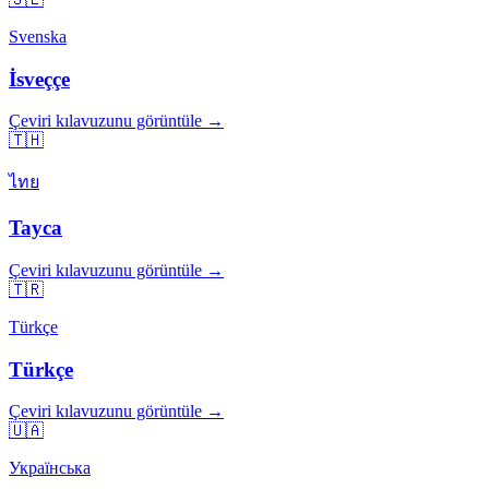
Svenska
İsveççe
Çeviri kılavuzunu görüntüle →
🇹🇭
ไทย
Tayca
Çeviri kılavuzunu görüntüle →
🇹🇷
Türkçe
Türkçe
Çeviri kılavuzunu görüntüle →
🇺🇦
Українська