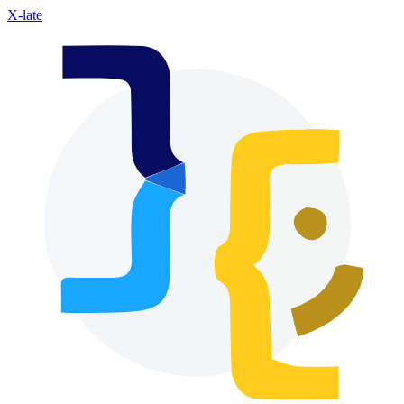
X-late