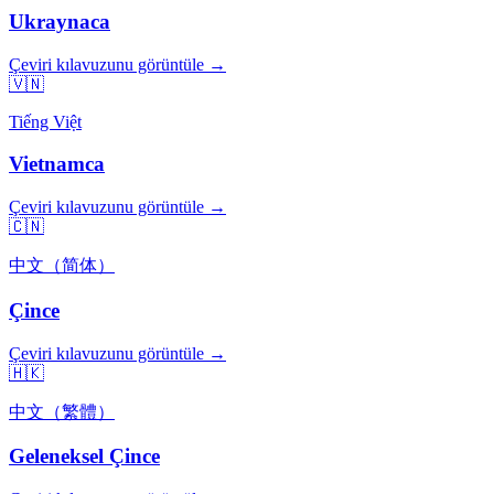
Ukraynaca
Çeviri kılavuzunu görüntüle →
🇻🇳
Tiếng Việt
Vietnamca
Çeviri kılavuzunu görüntüle →
🇨🇳
中文（简体）
Çince
Çeviri kılavuzunu görüntüle →
🇭🇰
中文（繁體）
Geleneksel Çince