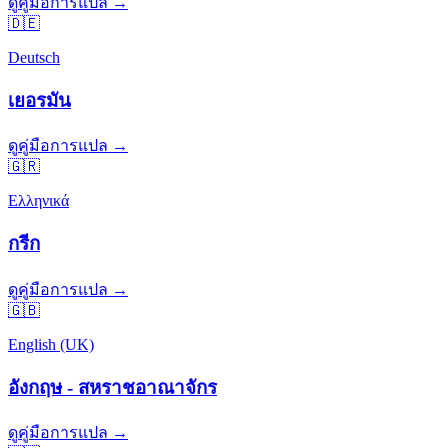
ดูคู่มือการแปล →
🇩🇪
Deutsch
เยอรมัน
ดูคู่มือการแปล →
🇬🇷
Ελληνικά
กรีก
ดูคู่มือการแปล →
🇬🇧
English (UK)
อังกฤษ - สหราชอาณาจักร
ดูคู่มือการแปล →