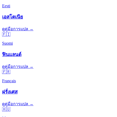
Eesti
เอสโตเนีย
ดูคู่มือการแปล →
🇫🇮
Suomi
ฟินแลนด์
ดูคู่มือการแปล →
🇫🇷
Français
ฝรั่งเศส
ดูคู่มือการแปล →
🇭🇺