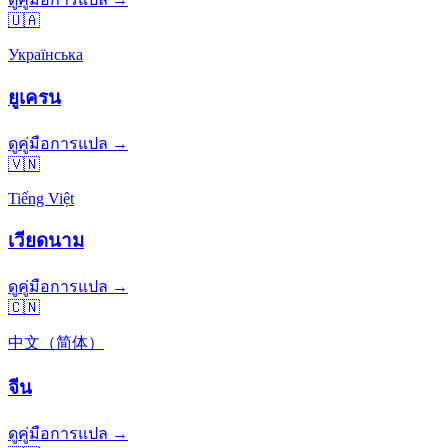
🇺🇦
Українська
ยูเครน
ดูคู่มือการแปล →
🇻🇳
Tiếng Việt
เวียดนาม
ดูคู่มือการแปล →
🇨🇳
中文（简体）
จีน
ดูคู่มือการแปล →