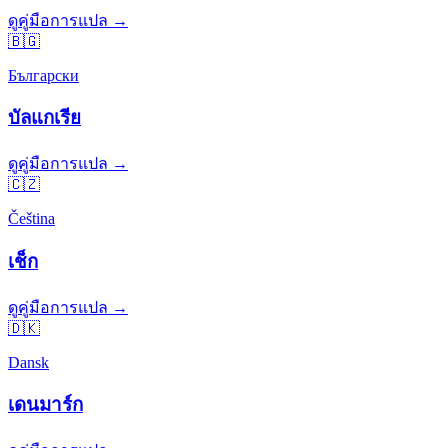
ดูคู่มือการแปล →
🇧🇬
Български
บัลแกเรีย
ดูคู่มือการแปล →
🇨🇿
Čeština
เช็ก
ดูคู่มือการแปล →
🇩🇰
Dansk
เดนมาร์ก