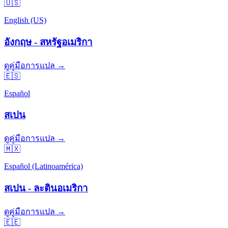
🇺🇸
English (US)
อังกฤษ - สหรัฐอเมริกา
ดูคู่มือการแปล →
🇪🇸
Español
สเปน
ดูคู่มือการแปล →
🇲🇽
Español (Latinoamérica)
สเปน - ละตินอเมริกา
ดูคู่มือการแปล →
🇪🇪