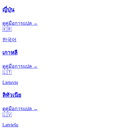
ญี่ปุ่น
ดูคู่มือการแปล →
🇰🇷
한국어
เกาหลี
ดูคู่มือการแปล →
🇱🇹
Lietuvių
ลิทัวเนีย
ดูคู่มือการแปล →
🇱🇻
Latviešu