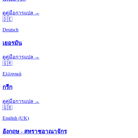
ดูคู่มือการแปล →
🇩🇪
Deutsch
เยอรมัน
ดูคู่มือการแปล →
🇬🇷
Ελληνικά
กรีก
ดูคู่มือการแปล →
🇬🇧
English (UK)
อังกฤษ - สหราชอาณาจักร