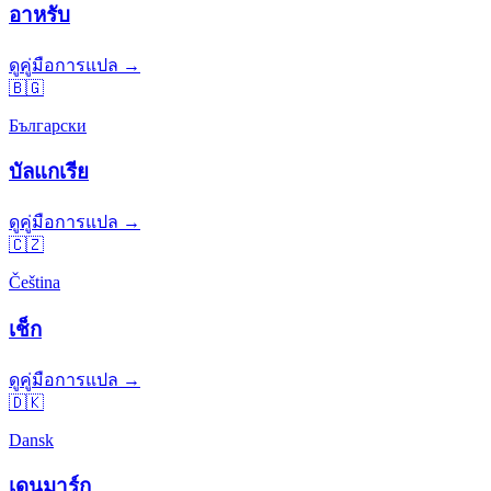
อาหรับ
ดูคู่มือการแปล →
🇧🇬
Български
บัลแกเรีย
ดูคู่มือการแปล →
🇨🇿
Čeština
เช็ก
ดูคู่มือการแปล →
🇩🇰
Dansk
เดนมาร์ก