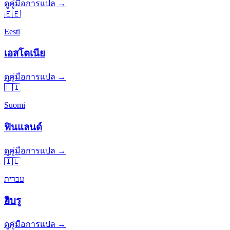
ดูคู่มือการแปล →
🇪🇪
Eesti
เอสโตเนีย
ดูคู่มือการแปล →
🇫🇮
Suomi
ฟินแลนด์
ดูคู่มือการแปล →
🇮🇱
עברית
ฮิบรู
ดูคู่มือการแปล →