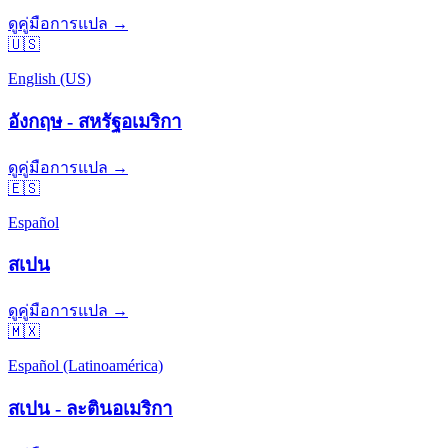
ดูคู่มือการแปล →
🇺🇸
English (US)
อังกฤษ - สหรัฐอเมริกา
ดูคู่มือการแปล →
🇪🇸
Español
สเปน
ดูคู่มือการแปล →
🇲🇽
Español (Latinoamérica)
สเปน - ละตินอเมริกา