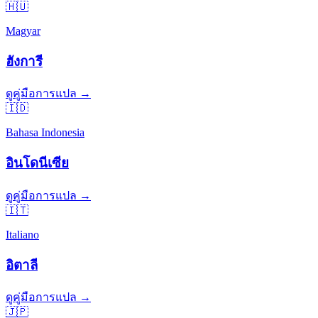
🇭🇺
Magyar
ฮังการี
ดูคู่มือการแปล →
🇮🇩
Bahasa Indonesia
อินโดนีเซีย
ดูคู่มือการแปล →
🇮🇹
Italiano
อิตาลี
ดูคู่มือการแปล →
🇯🇵