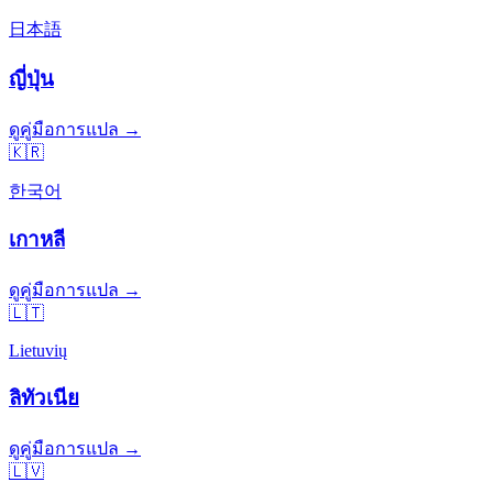
日本語
ญี่ปุ่น
ดูคู่มือการแปล →
🇰🇷
한국어
เกาหลี
ดูคู่มือการแปล →
🇱🇹
Lietuvių
ลิทัวเนีย
ดูคู่มือการแปล →
🇱🇻