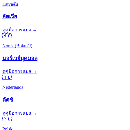
Latviešu
ลัตเวีย
ดูคู่มือการแปล →
🇳🇴
Norsk (Bokmål)
นอร์เวย์บุคมอล
ดูคู่มือการแปล →
🇳🇱
Nederlands
ดัตช์
ดูคู่มือการแปล →
🇵🇱
Polski