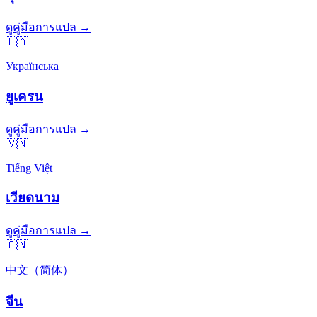
ดูคู่มือการแปล →
🇺🇦
Українська
ยูเครน
ดูคู่มือการแปล →
🇻🇳
Tiếng Việt
เวียดนาม
ดูคู่มือการแปล →
🇨🇳
中文（简体）
จีน