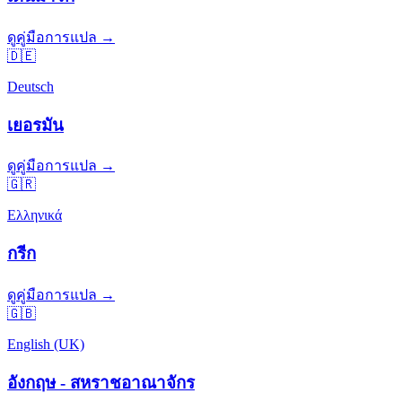
ดูคู่มือการแปล →
🇩🇪
Deutsch
เยอรมัน
ดูคู่มือการแปล →
🇬🇷
Ελληνικά
กรีก
ดูคู่มือการแปล →
🇬🇧
English (UK)
อังกฤษ - สหราชอาณาจักร