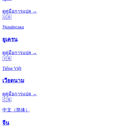
ดูคู่มือการแปล →
🇺🇦
Українська
ยูเครน
ดูคู่มือการแปล →
🇻🇳
Tiếng Việt
เวียดนาม
ดูคู่มือการแปล →
🇨🇳
中文（简体）
จีน