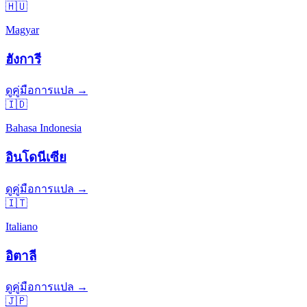
🇭🇺
Magyar
ฮังการี
ดูคู่มือการแปล →
🇮🇩
Bahasa Indonesia
อินโดนีเซีย
ดูคู่มือการแปล →
🇮🇹
Italiano
อิตาลี
ดูคู่มือการแปล →
🇯🇵