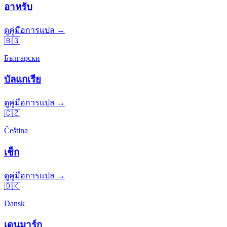
อาหรับ
ดูคู่มือการแปล →
🇧🇬
Български
บัลแกเรีย
ดูคู่มือการแปล →
🇨🇿
Čeština
เช็ก
ดูคู่มือการแปล →
🇩🇰
Dansk
เดนมาร์ก