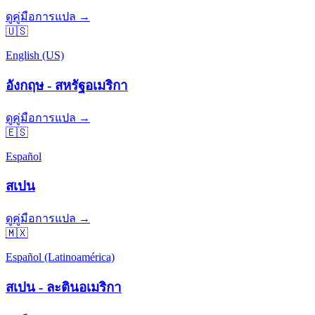
ดูคู่มือการแปล →
🇺🇸
English (US)
อังกฤษ - สหรัฐอเมริกา
ดูคู่มือการแปล →
🇪🇸
Español
สเปน
ดูคู่มือการแปล →
🇲🇽
Español (Latinoamérica)
สเปน - ละตินอเมริกา