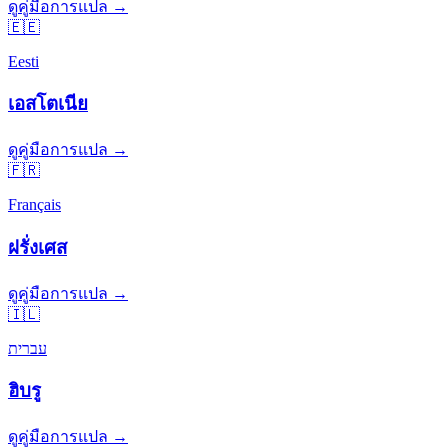
ดูคู่มือการแปล →
🇪🇪
Eesti
เอสโตเนีย
ดูคู่มือการแปล →
🇫🇷
Français
ฝรั่งเศส
ดูคู่มือการแปล →
🇮🇱
עברית
ฮิบรู
ดูคู่มือการแปล →