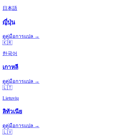
日本語
ญี่ปุ่น
ดูคู่มือการแปล →
🇰🇷
한국어
เกาหลี
ดูคู่มือการแปล →
🇱🇹
Lietuvių
ลิทัวเนีย
ดูคู่มือการแปล →
🇱🇻