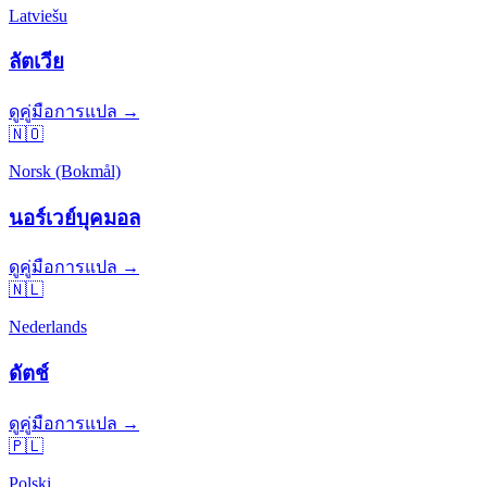
Latviešu
ลัตเวีย
ดูคู่มือการแปล →
🇳🇴
Norsk (Bokmål)
นอร์เวย์บุคมอล
ดูคู่มือการแปล →
🇳🇱
Nederlands
ดัตช์
ดูคู่มือการแปล →
🇵🇱
Polski