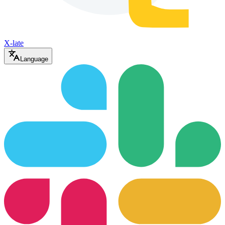
X-late
Language