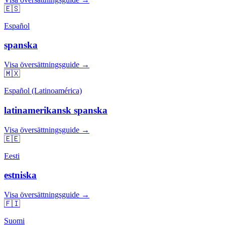
🇪🇸
Español
spanska
Visa översättningsguide →
🇲🇽
Español (Latinoamérica)
latinamerikansk spanska
Visa översättningsguide →
🇪🇪
Eesti
estniska
Visa översättningsguide →
🇫🇮
Suomi