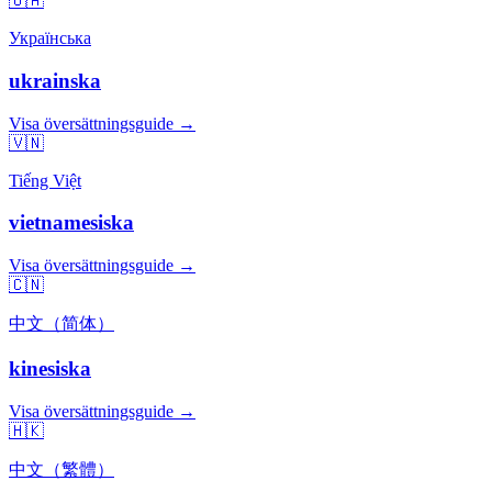
🇺🇦
Українська
ukrainska
Visa översättningsguide →
🇻🇳
Tiếng Việt
vietnamesiska
Visa översättningsguide →
🇨🇳
中文（简体）
kinesiska
Visa översättningsguide →
🇭🇰
中文（繁體）