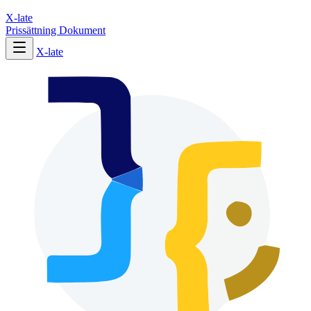
X-late
Prissättning
Dokument
X-late