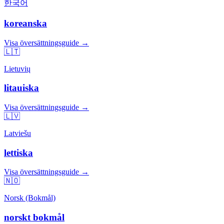
한국어
koreanska
Visa översättningsguide →
🇱🇹
Lietuvių
litauiska
Visa översättningsguide →
🇱🇻
Latviešu
lettiska
Visa översättningsguide →
🇳🇴
Norsk (Bokmål)
norskt bokmål