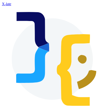
X-late