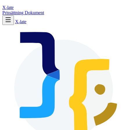
X-late
Prissättning
Dokument
X-late