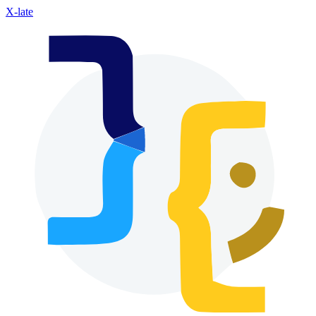
X-late