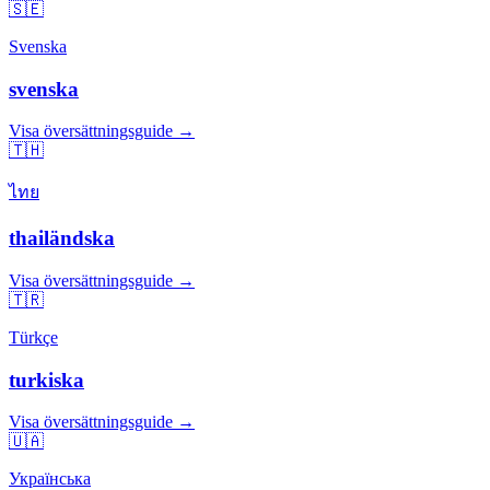
🇸🇪
Svenska
svenska
Visa översättningsguide →
🇹🇭
ไทย
thailändska
Visa översättningsguide →
🇹🇷
Türkçe
turkiska
Visa översättningsguide →
🇺🇦
Українська