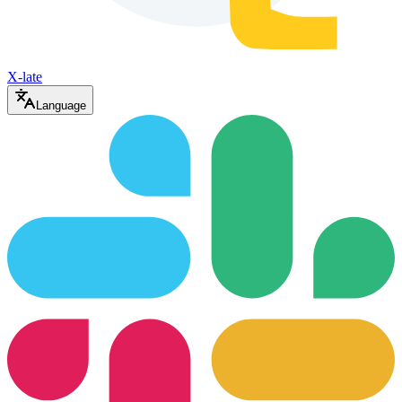
X-late
Language