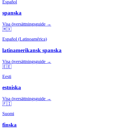
Español
spanska
Visa översättningsguide →
🇲🇽
Español (Latinoamérica)
latinamerikansk spanska
Visa översättningsguide →
🇪🇪
Eesti
estniska
Visa översättningsguide →
🇫🇮
Suomi
finska