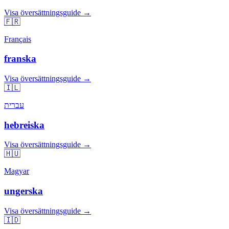
Visa översättningsguide →
🇫🇷
Français
franska
Visa översättningsguide →
🇮🇱
עברית
hebreiska
Visa översättningsguide →
🇭🇺
Magyar
ungerska
Visa översättningsguide →
🇮🇩