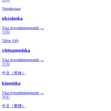
🇺🇦
Українська
ukrainska
Visa översättningsguide →
🇻🇳
Tiếng Việt
vietnamesiska
Visa översättningsguide →
🇨🇳
中文（简体）
kinesiska
Visa översättningsguide →
🇭🇰
中文（繁體）