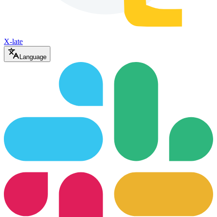
X-late
Language