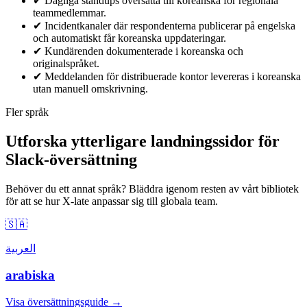
✔
Dagliga standups översatta till koreanska för regionala
teammedlemmar.
✔
Incidentkanaler där respondenterna publicerar på engelska
och automatiskt får koreanska uppdateringar.
✔
Kundärenden dokumenterade i koreanska och
originalspråket.
✔
Meddelanden för distribuerade kontor levereras i koreanska
utan manuell omskrivning.
Fler språk
Utforska ytterligare landningssidor för
Slack-översättning
Behöver du ett annat språk? Bläddra igenom resten av vårt bibliotek
för att se hur X-late anpassar sig till globala team.
🇸🇦
العربية
arabiska
Visa översättningsguide →