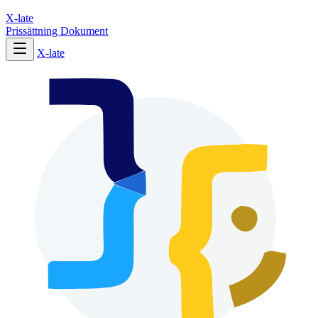
X-late
Prissättning
Dokument
X-late