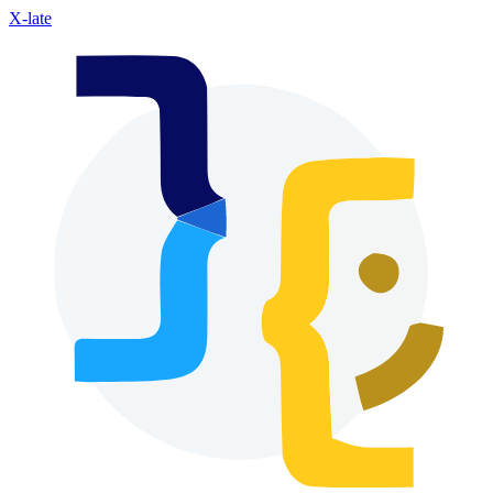
X-late