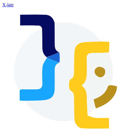
X-late