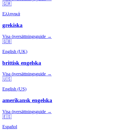
🇬🇷
Ελληνικά
grekiska
Visa översättningsguide →
🇬🇧
English (UK)
brittisk engelska
Visa översättningsguide →
🇺🇸
English (US)
amerikansk engelska
Visa översättningsguide →
🇪🇸
Español