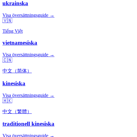
ukrainska
Visa översättningsguide →
🇻🇳
Tiếng Việt
vietnamesiska
Visa översättningsguide →
🇨🇳
中文（简体）
kinesiska
Visa översättningsguide →
🇭🇰
中文（繁體）
traditionell kinesiska
Visa översättningsguide →