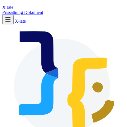
X-late
Prissättning
Dokument
X-late