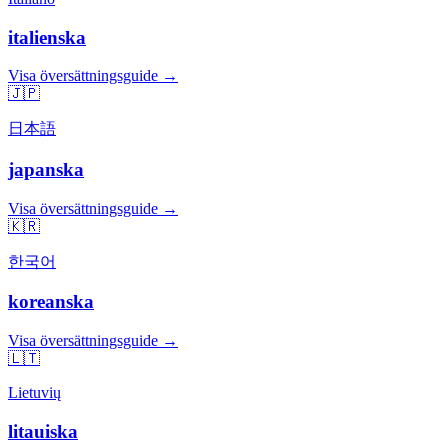
italienska
Visa översättningsguide →
🇯🇵
日本語
japanska
Visa översättningsguide →
🇰🇷
한국어
koreanska
Visa översättningsguide →
🇱🇹
Lietuvių
litauiska