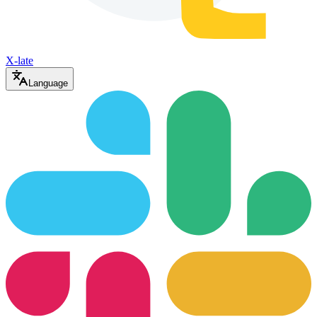
X-late
Language